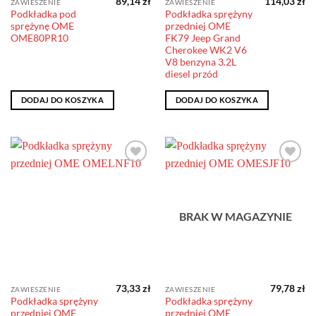
89,14
zł
114,03
zł
ZAWIESZENIE
ZAWIESZENIE
Podkładka pod
Podkładka sprężyny
sprężynę OME
przedniej OME
OME80PR10
FK79 Jeep Grand
Cherokee WK2 V6
V8 benzyna 3.2L
diesel przód
DODAJ DO KOSZYKA
DODAJ DO KOSZYKA
Dodaj do
Dodaj do
obserwowanych
obserwowanych
BRAK W MAGAZYNIE
73,33
zł
79,78
zł
ZAWIESZENIE
ZAWIESZENIE
Podkładka sprężyny
Podkładka sprężyny
przedniej OME
przedniej OME