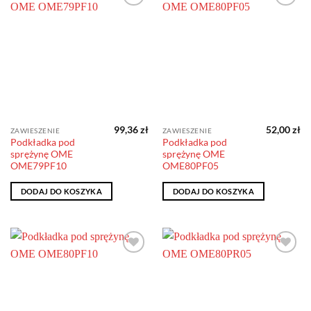
Dodaj do
Dodaj do
obserwowanych
obserwowanych
Samochód
Samochód
Producent
Producent
99,36
zł
52,00
zł
ZAWIESZENIE
ZAWIESZENIE
Przód / tył
Podkładka pod
Podkładka pod
sprężynę OME
sprężynę OME
Przód / tył
OME79PF10
OME80PF05
DODAJ DO KOSZYKA
DODAJ DO KOSZYKA
Dodaj do
Dodaj do
obserwowanych
obserwowanych