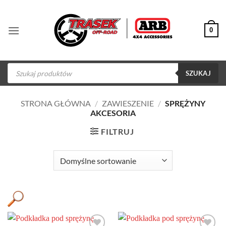
Przewiń
do
0
zawartości
Wyszukiwarka
produktów
SZUKAJ
STRONA GŁÓWNA
/
ZAWIESZENIE
/
SPRĘŻYNY
AKCESORIA
FILTRUJ