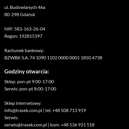
ul. Budowlanych 46a
80-298 Gdańsk
NIP: 583-163-26-04
Regon: 192815397
Rachunek bankowy:
BZWBK S.A. 74 1090 1102 0000 0001 1850 4738
Godziny otwarcia:
Sklep: pon-pt 9:00-17:00
Serwis: pon-pt 8:00-17:00
Sklep internetowy:
info@trasek.com.pl
| tel. +48 508 713 919
Serwis:
serwis@trasek.com.pl
| kom: +48 536 921 518