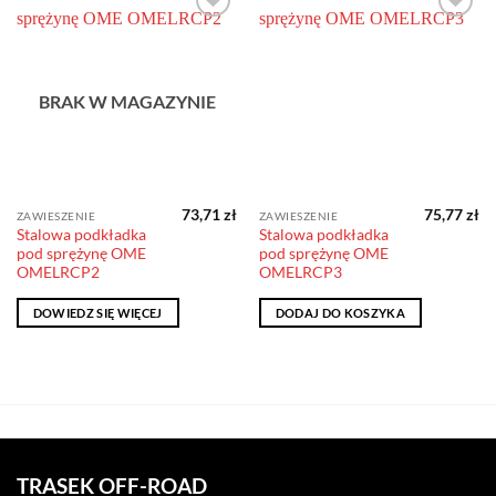
Dodaj do
Dodaj do
obserwowanych
obserwowanych
BRAK W MAGAZYNIE
73,71
zł
75,77
zł
ZAWIESZENIE
ZAWIESZENIE
Stalowa podkładka
Stalowa podkładka
pod sprężynę OME
pod sprężynę OME
OMELRCP2
OMELRCP3
DOWIEDZ SIĘ WIĘCEJ
DODAJ DO KOSZYKA
TRASEK OFF-ROAD