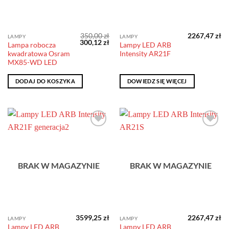
350,00
zł
2267,47
zł
LAMPY
LAMPY
Pierwotna
Aktualna
300,12
zł
Lampa robocza
Lampy LED ARB
cena
cena
kwadratowa Osram
Intensity AR21F
wynosiła:
wynosi:
350,00 zł.
300,12 zł.
MX85-WD LED
DODAJ DO KOSZYKA
DOWIEDZ SIĘ WIĘCEJ
Dodaj do
Dodaj do
obserwowanych
obserwowanych
BRAK W MAGAZYNIE
BRAK W MAGAZYNIE
3599,25
zł
2267,47
zł
LAMPY
LAMPY
Lampy LED ARB
Lampy LED ARB