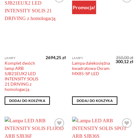
Promocja!
Dodaj do
Dodaj do
obserwowanych
obserwowanych
Producent
Producent
Rodzaj instalacji
Rodzaj instalacji
2694,25
zł
350,00
zł
LAMPY
LAMPY
Pierwotna
Ak
300,12
zł
Rodzaj światła
Komplet dwóch
Lampa dalekosiężna
cena
ce
lamp ARB
kwadratowa Osram
wynosiła:
wy
Rodzaj światła
350,00 zł.
30
SJB21EUX2 LED
MX85-SP LED
INTENSITY SOLIS
21 DRIVING z
Znaczniki produktu
homologacją
DODAJ DO KOSZYKA
DODAJ DO KOSZYKA
Dodaj do
Dodaj do
obserwowanych
obserwowanych