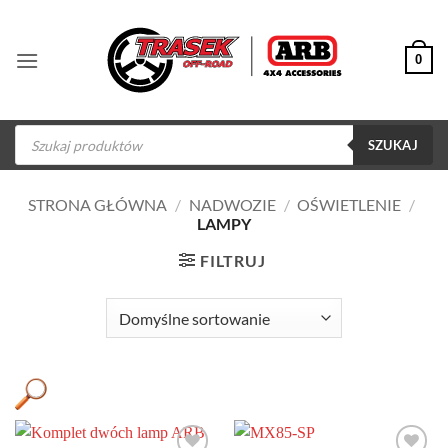
Przewiń
do
0
zawartości
Wyszukiwarka
produktów
SZUKAJ
STRONA GŁÓWNA
/
NADWOZIE
/
OŚWIETLENIE
/
LAMPY
FILTRUJ