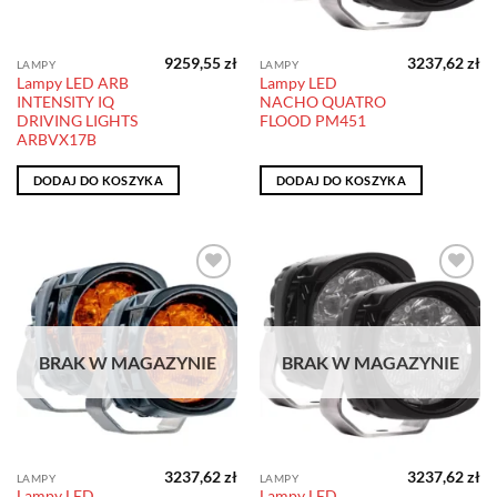
9259,55
zł
3237,62
zł
LAMPY
LAMPY
Lampy LED ARB
Lampy LED
INTENSITY IQ
NACHO QUATRO
DRIVING LIGHTS
FLOOD PM451
ARBVX17B
DODAJ DO KOSZYKA
DODAJ DO KOSZYKA
Dodaj do
Dodaj do
obserwowanych
obserwowanych
BRAK W MAGAZYNIE
BRAK W MAGAZYNIE
3237,62
zł
3237,62
zł
LAMPY
LAMPY
Lampy LED
Lampy LED