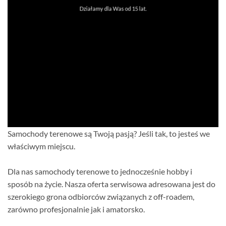
Działamy dla Was od 15 lat.
Samochody terenowe są Twoją pasją? Jeśli tak, to jesteś we
właściwym miejscu.
Dla nas samochody terenowe to jednocześnie hobby i
sposób na życie. Nasza oferta serwisowa adresowana jest do
szerokiego grona odbiorców związanych z off-roadem,
zarówno profesjonalnie jak i amatorsko.