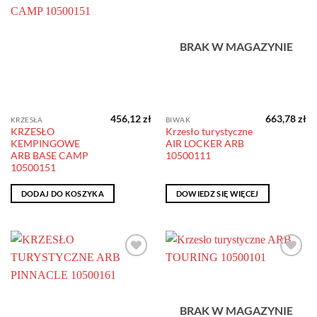
Dodaj do
Dodaj do
obserwowanych
obserwowanych
Producent
BRAK W MAGAZYNIE
Producent
456,12
zł
663,78
zł
KRZESŁA
BIWAK
KRZESŁO
Krzesło turystyczne
KEMPINGOWE
AIR LOCKER ARB
ARB BASE CAMP
10500111
10500151
DODAJ DO KOSZYKA
DOWIEDZ SIĘ WIĘCEJ
Dodaj do
Dodaj do
obserwowanych
obserwowanych
BRAK W MAGAZYNIE