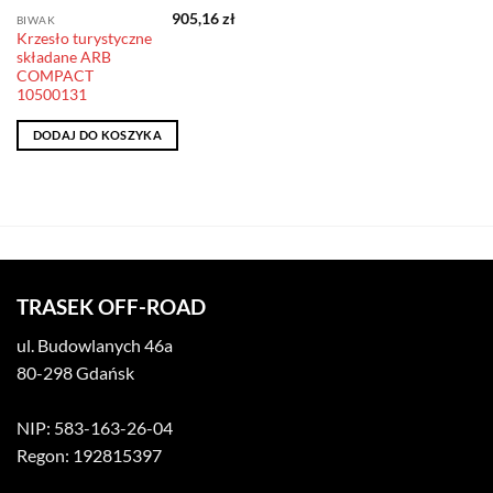
905,16
zł
BIWAK
Krzesło turystyczne
składane ARB
COMPACT
10500131
DODAJ DO KOSZYKA
TRASEK OFF-ROAD
ul. Budowlanych 46a
80-298 Gdańsk
NIP: 583-163-26-04
Regon: 192815397