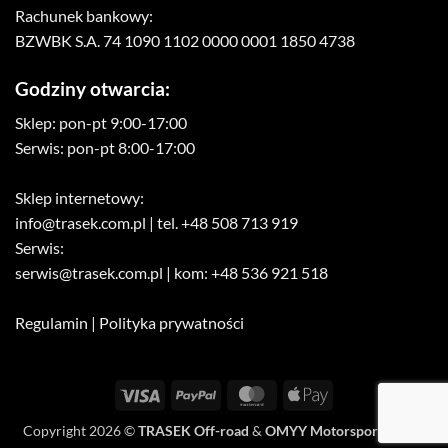
Rachunek bankowy:
BZWBK S.A. 74 1090 1102 0000 0001 1850 4738
Godziny otwarcia:
Sklep: pon-pt 9:00-17:00
Serwis: pon-pt 8:00-17:00
Sklep internetowy:
info@trasek.com.pl
| tel. +48 508 713 919
Serwis:
serwis@trasek.com.pl
| kom: +48 536 921 518
Regulamin
|
Polityka prywatności
Visa
PayPal
MasterCard
Apple
Pay
Copyright 2026 ©
TRASEK Off-road
&
OMYY Motorsport Media