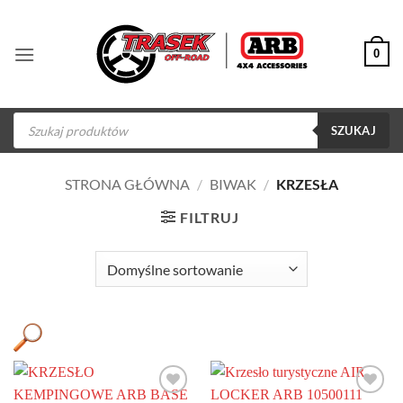
Przewiń
do
0
zawartości
Wyszukiwarka
produktów
SZUKAJ
STRONA GŁÓWNA
/
BIWAK
/
KRZESŁA
FILTRUJ