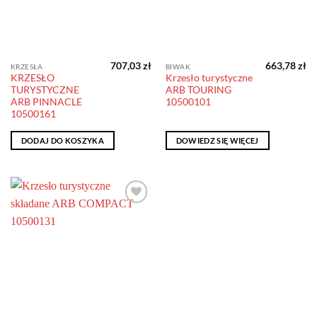
707,03
zł
663,78
zł
KRZESŁA
BIWAK
KRZESŁO
Krzesło turystyczne
TURYSTYCZNE
ARB TOURING
ARB PINNACLE
10500101
10500161
DODAJ DO KOSZYKA
DOWIEDZ SIĘ WIĘCEJ
Dodaj do
obserwowanych