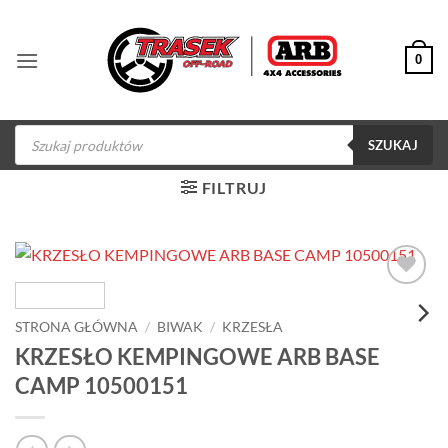
Przewiń
do
0
zawartości
Wyszukiwarka
produktów
SZUKAJ
FILTRUJ
Dodaj do
obserwowanych
STRONA GŁÓWNA
/
BIWAK
/
KRZESŁA
KRZESŁO KEMPINGOWE ARB BASE
CAMP 10500151