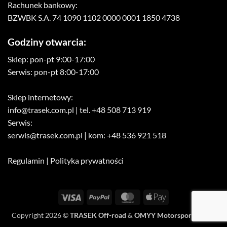
Rachunek bankowy:
BZWBK S.A. 74 1090 1102 0000 0001 1850 4738
Godziny otwarcia:
Sklep: pon-pt 9:00-17:00
Serwis: pon-pt 8:00-17:00
Sklep internetowy:
info@trasek.com.pl
| tel. +48 508 713 919
Serwis:
serwis@trasek.com.pl
| kom: +48 536 921 518
Regulamin
|
Polityka prywatności
Visa
PayPal
MasterCard
Apple
Pay
Copyright 2026 ©
TRASEK Off-road
&
OMYY Motorsport Media