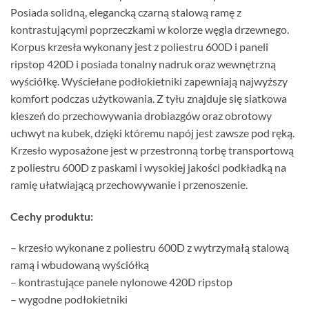
Posiada solidną, elegancką czarną stalową ramę z
kontrastującymi poprzeczkami w kolorze węgla drzewnego.
Korpus krzesła wykonany jest z poliestru 600D i paneli
ripstop 420D i posiada tonalny nadruk oraz wewnętrzną
wyściółkę. Wyściełane podłokietniki zapewniają najwyższy
komfort podczas użytkowania. Z tyłu znajduje się siatkowa
kieszeń do przechowywania drobiazgów oraz obrotowy
uchwyt na kubek, dzięki któremu napój jest zawsze pod ręką.
Krzesło wyposażone jest w przestronną torbę transportową
z poliestru 600D z paskami i wysokiej jakości podkładką na
ramię ułatwiającą przechowywanie i przenoszenie.
Cechy produktu:
– krzesło wykonane z poliestru 600D z wytrzymałą stalową
ramą i wbudowaną wyściółką
– kontrastujące panele nylonowe 420D ripstop
– wygodne podłokietniki