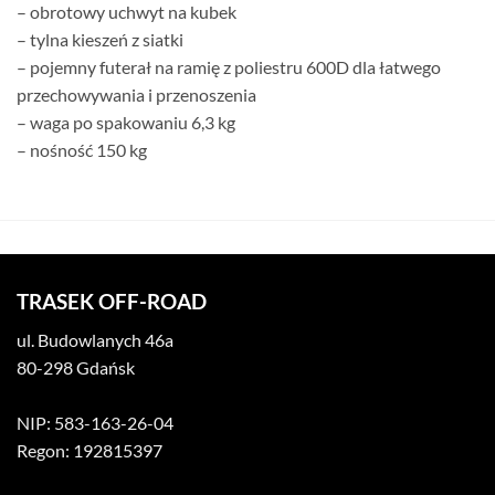
– obrotowy uchwyt na kubek
– tylna kieszeń z siatki
– pojemny futerał na ramię z poliestru 600D dla łatwego
przechowywania i przenoszenia
– waga po spakowaniu 6,3 kg
– nośność 150 kg
TRASEK OFF-ROAD
ul. Budowlanych 46a
80-298 Gdańsk
NIP: 583-163-26-04
Regon: 192815397