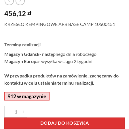
456,12
zł
KRZESŁO KEMPINGOWE ARB BASE CAMP 10500151
Terminy realizacji
Magazyn Gdańsk
- następnego dnia roboczego
Magazyn Europa
- wysyłka w ciągu 2 tygodni
W przypadku produktów na zamówienie, zachęcamy do
kontaktu w celu ustalenia terminu realizacji.
912 w magazynie
ilość KRZESŁO KEMPINGOWE ARB BASE CAMP 10500151
Alternative:
DODAJ DO KOSZYKA