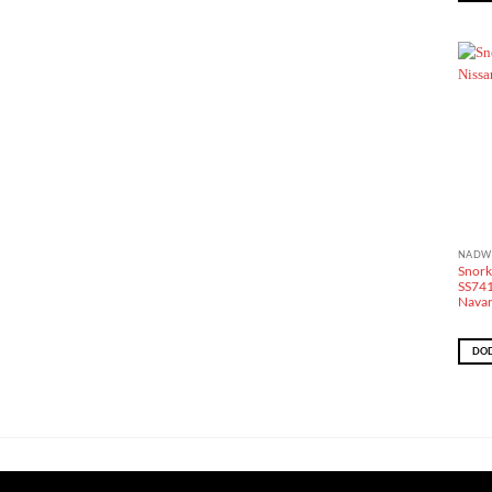
NADW
Snork
SS741
Nava
DOD