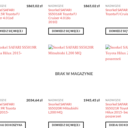
1865,02
zł
1865,02
zł
OZIE
NADWOZIE
NADWOZIE
el SAFARI
Snorkel SAFARI
Snorkel SAFAR
5R Toyota FJ
SS5016R Toyota FJ
Toyota FJ Crui
r 4.0 (od
Cruiser 4.0 (do
)
2010)
IEDZ SIĘ WIĘCEJ
DOWIEDZ SIĘ WIĘCEJ
DOWIEDZ SIĘ 
Dodaj do
Dodaj do
obserwowanych
obserwowanych
BRAK W MAGAZYNIE
2034,64
zł
1945,45
zł
OZIE
NADWOZIE
NADWOZIE
el SAFARI
Snorkel SAFARI
Snorkel SAFAR
9R Toyota
SS5020R Mitsubishi
SS5021R Toyo
 2015-
L200 MQ
Hilux 2015- be
poszerzeń
AJ DO KOSZYKA
DOWIEDZ SIĘ WIĘCEJ
DODAJ DO KO