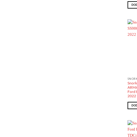
DOD
SNOR
Snork
ARMA
Ford 
2022
DOD