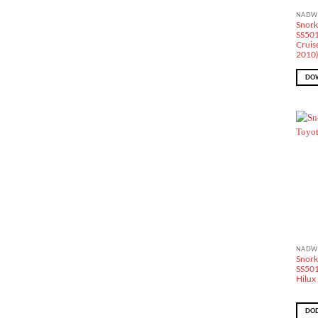
NADW
Snork
SS501
Cruise
2010
DOW
NADW
Snork
SS501
Hilux
DOD