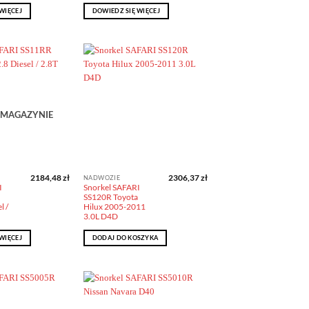
WIĘCEJ
DOWIEDZ SIĘ WIĘCEJ
Dodaj do
Dodaj do
obserwowanych
obserwowanych
 MAGAZYNIE
2184,48
zł
2306,37
zł
NADWOZIE
I
Snorkel SAFARI
SS120R Toyota
l /
Hilux 2005-2011
3.0L D4D
WIĘCEJ
DODAJ DO KOSZYKA
Dodaj do
Dodaj do