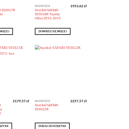
1953,62
zł
NADWOZIE
I SS5017R
Snorkel SAFARI
ser
SS5018R Toyota
Hilux 2011-2015
WIĘCEJ
DOWIEDZ SIĘ WIĘCEJ
Dodaj do
Dodaj do
obserwowanych
obserwowanych
2179,57
zł
2257,57
zł
NADWOZIE
I
Snorkel SAFARI
ta
SS5022R
z
SZYKA
DODAJ DO KOSZYKA