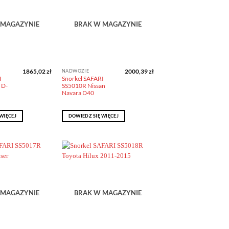
obserwowanych
obserwowanych
 MAGAZYNIE
BRAK W MAGAZYNIE
1865,02
zł
2000,39
zł
NADWOZIE
I
Snorkel SAFARI
 D-
SS5010R Nissan
Navara D40
WIĘCEJ
DOWIEDZ SIĘ WIĘCEJ
Dodaj do
Dodaj do
obserwowanych
obserwowanych
 MAGAZYNIE
BRAK W MAGAZYNIE