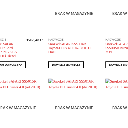
obserwowanych
obserwowanych
BRAK W MAGAZYNIE
BRAK W
1906,43
zł
OZIE
NADWOZIE
NADWOZIE
el SAFARI
Snorkel SAFARI SS5004R
Snorkel SAFAR
00R Ford
Toyota Hilux 4.0L V6 i 3.0TD
SS5005R Isuzu
r PX 2.2L &
D4D
Max
TDCi Diesel
AJ DO KOSZYKA
DOWIEDZ SIĘ WIĘCEJ
DOWIEDZ SIĘ 
Dodaj do
Dodaj do
obserwowanych
obserwowanych
BRAK W MAGAZYNIE
BRAK W MAGAZYNIE
BRAK W