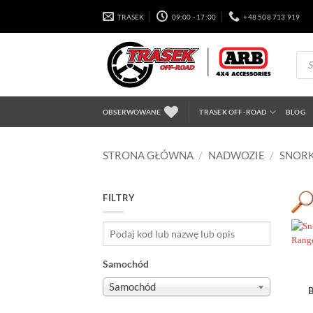
Przewiń
TRASEK
09:00 - 17:00
+48 508 713 919
do
zawartości
Wysz
prod
OBSERWOWANE
TRASEK OFF-ROAD
BLOG
STRONA GŁÓWNA
/
NADWOZIE
/
SNOR
FILTRY
Samochód
Samochód