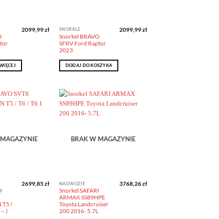
2099,99
zł
2099,99
zł
SNORKLE
O
Snorkel BRAVO
tor
SFRV Ford Raptor
2023
WIĘCEJ
DODAJ DO KOSZYKA
Dodaj do
Dodaj do
obserwowanych
obserwowanych
 MAGAZYNIE
BRAK W MAGAZYNIE
2699,85
zł
3768,26
zł
NADWOZIE
O
Snorkel SAFARI
ARMAX SS89HPE
T5 /
Toyota Landcruiser
 – )
200 2016- 5.7L