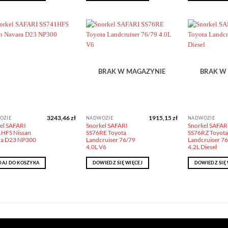
Dodaj do
Dodaj do
obserwowanych
obserwowanych
BRAK W MAGAZYNIE
BRAK W
3243,46
zł
1915,15
zł
OZIE
NADWOZIE
NADWOZIE
el SAFARI
Snorkel SAFARI
Snorkel SAFAR
HFS Nissan
SS76RE Toyota
SS76RZ Toyota
ra D23 NP300
Landcruiser 76/79
Landcruiser 7
4.0L V6
4.2L Diesel
AJ DO KOSZYKA
DOWIEDZ SIĘ WIĘCEJ
DOWIEDZ SIĘ 