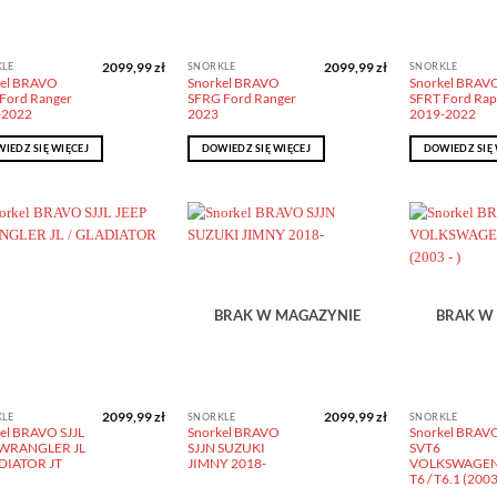
2099,99
zł
2099,99
zł
KLE
SNORKLE
SNORKLE
kel BRAVO
Snorkel BRAVO
Snorkel BRAV
Ford Ranger
SFRG Ford Ranger
SFRT Ford Rap
-2022
2023
2019-2022
IEDZ SIĘ WIĘCEJ
DOWIEDZ SIĘ WIĘCEJ
DOWIEDZ SIĘ 
Dodaj do
Dodaj do
obserwowanych
obserwowanych
BRAK W MAGAZYNIE
BRAK W
2099,99
zł
2099,99
zł
KLE
SNORKLE
SNORKLE
el BRAVO SJJL
Snorkel BRAVO
Snorkel BRAV
 WRANGLER JL
SJJN SUZUKI
SVT6
DIATOR JT
JIMNY 2018-
VOLKSWAGEN 
T6 / T6.1 (2003