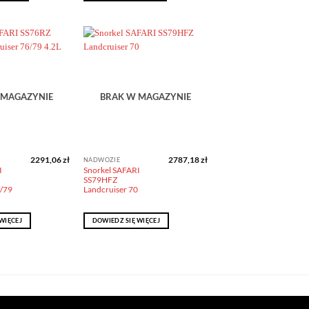
Dodaj do
Dodaj do
obserwowanych
obserwowanych
 MAGAZYNIE
BRAK W MAGAZYNIE
2291,06
zł
2787,18
zł
NADWOZIE
I
Snorkel SAFARI
SS79HFZ
6/79
Landcruiser 70
WIĘCEJ
DOWIEDZ SIĘ WIĘCEJ