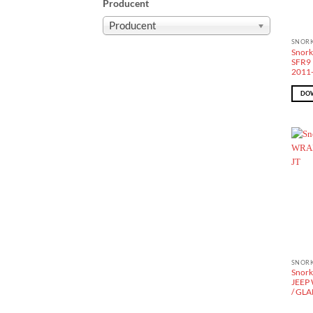
Producent
Producent
SNOR
Snor
SFR9 
2011
DOW
SNOR
Snork
JEEP
/ GLA