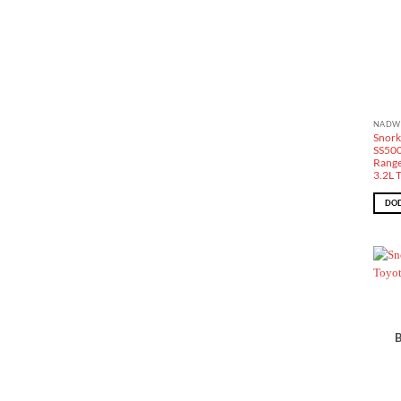
NADW
Snork
SS50
Range
3.2L 
DOD