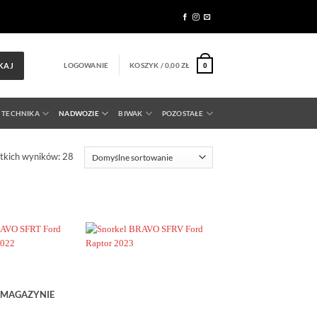
LOGOWANIE
KOSZYK /
0,00
ZŁ
KAJ
0
 TECHNIKA
NADWOZIE
BIWAK
POZOSTAŁE
tkich wyników: 28
Dodaj do
Dodaj do
obserwowanych
obserwowanych
 MAGAZYNIE