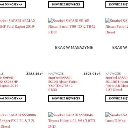
AJ DO KOSZYKA
DOWIEDZ SIĘ WIĘCEJ
DOWIEDZ SIĘ 
Dodaj do
Dodaj do
obserwowanych
obserwowanych
BRAK W MAGAZYNIE
BRAK W
3283,14
zł
1896,91
zł
KLE
NADWOZIE
NADWOZIE
el SAFARI
Snorkel SAFARI
Snorkel SAFAR
X SS986HP
SS10R Nissan Patrol
SS11RR Nissan
Raptor 2019-
Y60 TD42 TB42
Patrol 2.8 Diese
RB30
2.8T Diesel
AJ DO KOSZYKA
DOWIEDZ SIĘ WIĘCEJ
DOWIEDZ SIĘ 
Dodaj do
Dodaj do