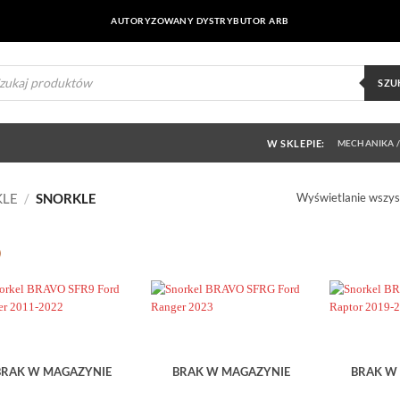
AUTORYZOWANY DYSTRYBUTOR ARB
ukiwarka
uktów
SZU
W SKLEPIE:
MECHANIKA /
Wyświetlanie wszys
KLE
/
SNORKLE
Dodaj do
Dodaj do
obserwowanych
obserwowanych
Samochód
Producent
BRAK W MAGAZYNIE
BRAK W MAGAZYNIE
BRAK W
Samochód
Producent