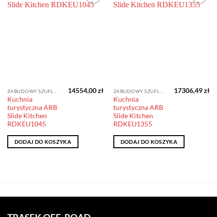
Dodaj do
Dodaj do
obserwowanych
obserwowanych
Producent
Producent
14554,00
zł
17306,49
zł
ZABUDOWY SZUFLADOWE ARB
ZABUDOWY SZUFLADOWE ARB
Kuchnia
Kuchnia
turystyczna ARB
turystyczna ARB
Slide Kitchen
Slide Kitchen
RDKEU1045
RDKEU1355
DODAJ DO KOSZYKA
DODAJ DO KOSZYKA