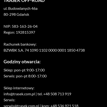
TRASEK OFF-ROAD
ul. Budowlanych 46a
80-298 Gdańsk
NIP: 583-163-26-04
Regon: 192815397
Rachunek bankowy:
BZWBK S.A. 74 1090 1102 0000 0001 1850 4738
Godziny otwarcia:
Sklep: pon-pt 9:00-17:00
Serwis: pon-pt 8:00-17:00
Sklep internetowy:
info@trasek.com.pl
| tel. +48 508 713 919
Serwis:
serwis@trasek.com.pl
| kom: +48 536 921 518