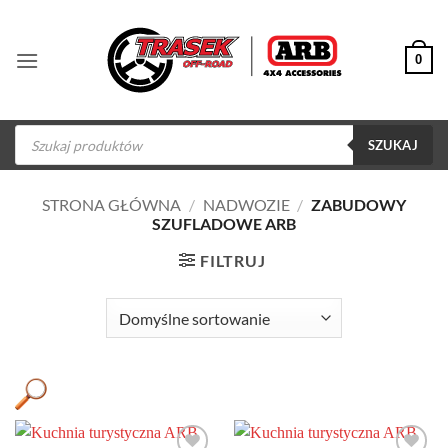
Przewiń
do
0
zawartości
Wyszukiwarka
produktów
SZUKAJ
STRONA GŁÓWNA
/
NADWOZIE
/
ZABUDOWY
SZUFLADOWE ARB
FILTRUJ