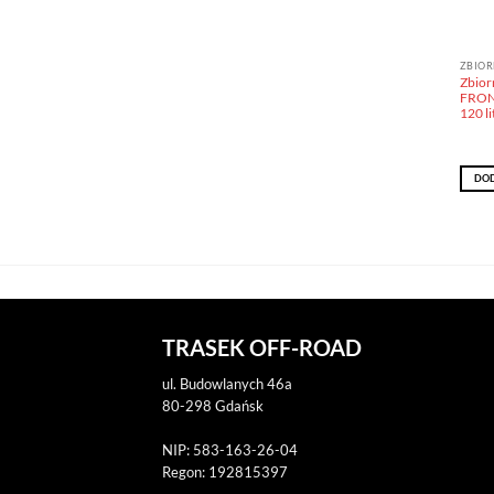
ZBIOR
Zbior
FRON
120 l
DOD
TRASEK OFF-ROAD
ul. Budowlanych 46a
80-298 Gdańsk
NIP: 583-163-26-04
Regon: 192815397