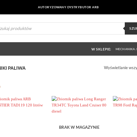
AUTORYZOWANY DYSTRYBUTOR ARB
ukiwarka
uktów
SZU
W SKLEPIE:
MECHANIKA /
Wyświetlanie wszy
IKI PALIWA
Dodaj do
Dodaj do
obserwowanych
obserwowanych
roducent
BRAK W MAGAZYNIE
Producent