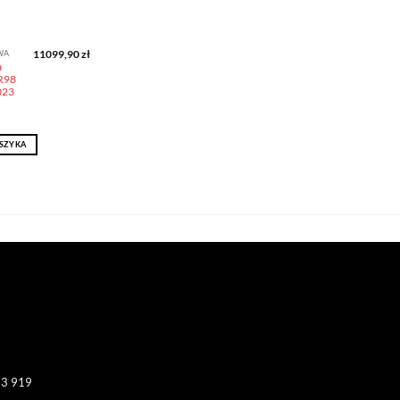
11099,90
zł
WA
a
R98
023
SZYKA
13 919