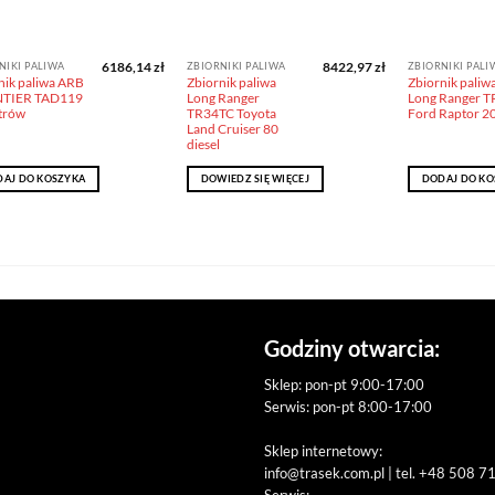
6186,14
zł
8422,97
zł
NIKI PALIWA
ZBIORNIKI PALIWA
ZBIORNIKI PALI
nik paliwa ARB
Zbiornik paliwa
Zbiornik paliw
TIER TAD119
Long Ranger
Long Ranger T
itrów
TR34TC Toyota
Ford Raptor 2
Land Cruiser 80
diesel
AJ DO KOSZYKA
DOWIEDZ SIĘ WIĘCEJ
DODAJ DO KO
Godziny otwarcia:
Sklep: pon-pt 9:00-17:00
Serwis: pon-pt 8:00-17:00
Sklep internetowy:
info@trasek.com.pl
| tel. +48 508 7