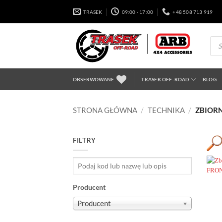
Przewiń
TRASEK
09:00 - 17:00
+48 508 713 919
do
zawartości
Wysz
prod
OBSERWOWANE
TRASEK OFF-ROAD
BLOG
STRONA GŁÓWNA
/
TECHNIKA
/
ZBIORN
FILTRY
Producent
P
Producent