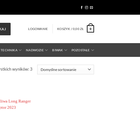
LOGOWANIE
KOSZYK /
0,00
ZŁ
KAJ
0
 TECHNIKA
NADWOZIE
BIWAK
POZOSTAŁE
stkich wyników: 3
Dodaj do
obserwowanych