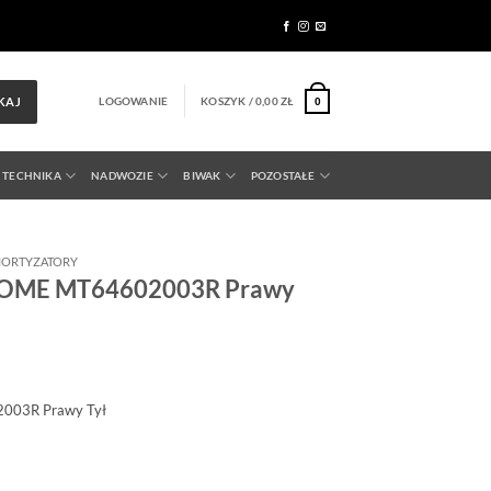
LOGOWANIE
KOSZYK /
0,00
ZŁ
KAJ
0
 TECHNIKA
NADWOZIE
BIWAK
POZOSTAŁE
ORTYZATORY
 OME MT64602003R Prawy
003R Prawy Tył