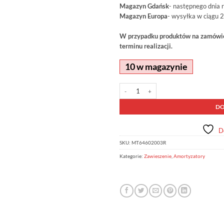
Magazyn Gdańsk
- następnego dnia 
Magazyn Europa
- wysyłka w ciągu 2
W przypadku produktów na zamówien
terminu realizacji.
10 w magazynie
ilość Amortyzator MT-64 OME MT6460
Alternative:
DO
D
SKU:
MT64602003R
Kategorie:
Zawieszenie
,
Amortyzatory