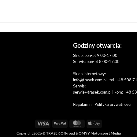
Godziny otwarcia:
Sklep: pon-pt 9:00-17:00
Serwis: pon-pt 8:00-17:00
Sklep internetowy:
info@trasek.com.pl
| tel. +48 508 7
Serwis:
serwis@trasek.com.pl
| kom: +48 5
Regulamin
|
Polityka prywatności
Visa
PayPal
MasterCard
Apple
Pay
Copyright 2026 ©
TRASEK Off-road
&
OMYY Motorsport Media