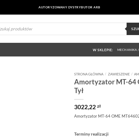
AUTORYZOWANY DYSTRYBUTOR ARB
ukiwarka
uktów
SZU
W SKLEPIE:
MECHANIKA /
STRONA GŁÓWNA
/
ZAWIESZENIE
/
AM
Amortyzator MT-64
Dodaj do
Tył
obserwowanych
3022,22
zł
Amortyzator MT-64 OME MT64602
Terminy realizacji