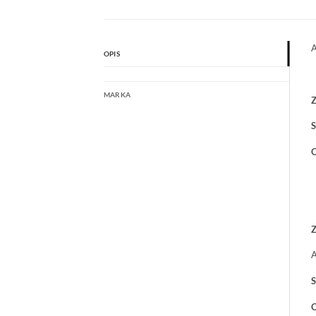
A
OPIS
MARKA
Z
S
O
Z
S
O