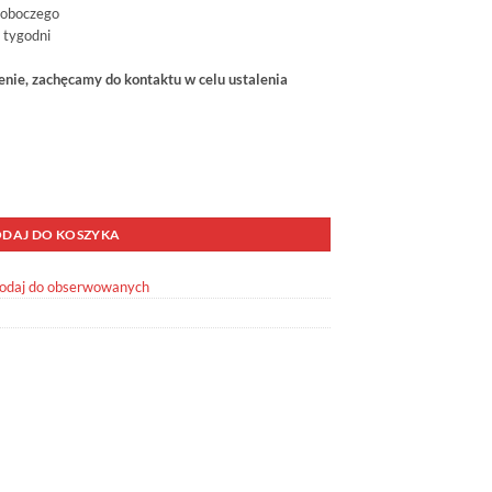
roboczego
 tygodni
ie, zachęcamy do kontaktu w celu ustalenia
2003R Prawy Tył
DAJ DO KOSZYKA
odaj do obserwowanych