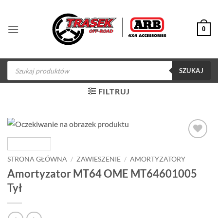
Przewiń
do
0
zawartości
Wyszukiwarka
produktów
SZUKAJ
FILTRUJ
Dodaj do
obserwowanych
STRONA GŁÓWNA
/
ZAWIESZENIE
/
AMORTYZATORY
Amortyzator MT64 OME MT64601005
Tył