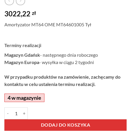
3022,22
zł
Amortyzator MT64 OME MT64601005 Tył
Terminy realizacji
Magazyn Gdańsk
- następnego dnia roboczego
Magazyn Europa
- wysyłka w ciągu 2 tygodni
W przypadku produktów na zamówienie, zachęcamy do
kontaktu w celu ustalenia terminu realizacji.
4 w magazynie
ilość Amortyzator MT64 OME MT64601005 Tył
Alternative:
DODAJ DO KOSZYKA