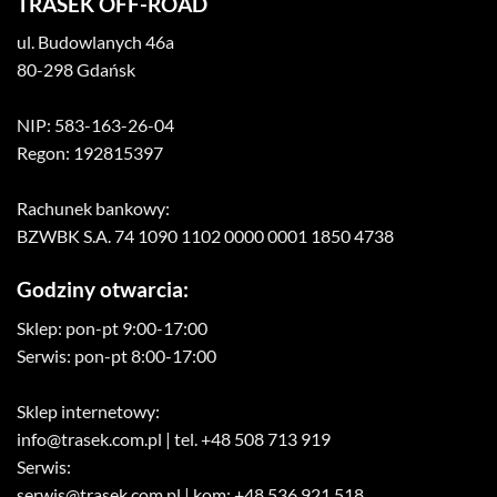
TRASEK OFF-ROAD
ul. Budowlanych 46a
80-298 Gdańsk
NIP: 583-163-26-04
Regon: 192815397
Rachunek bankowy:
BZWBK S.A. 74 1090 1102 0000 0001 1850 4738
Godziny otwarcia:
Sklep: pon-pt 9:00-17:00
Serwis: pon-pt 8:00-17:00
Sklep internetowy:
info@trasek.com.pl
| tel. +48 508 713 919
Serwis:
serwis@trasek.com.pl
| kom: +48 536 921 518