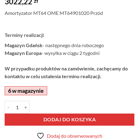
3022,22
zł
Amortyzator MT64 OME MT64901020 Przód
Terminy realizacji
Magazyn Gdańsk
- następnego dnia roboczego
Magazyn Europa
- wysyłka w ciągu 2 tygodni
W przypadku produktów na zamówienie, zachęcamy do
kontaktu w celu ustalenia terminu realizacji.
6 w magazynie
ilość Amortyzator MT64 OME MT64901020 Przód
Alternative:
DODAJ DO KOSZYKA
Dodaj do obserwowanych