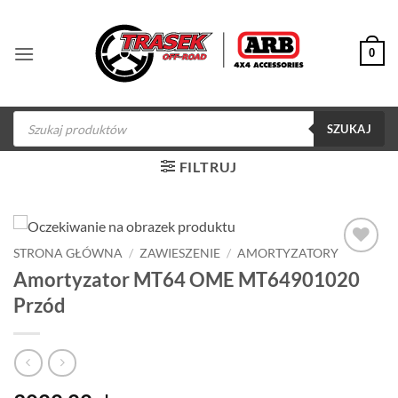
Przewiń
do
0
zawartości
Wyszukiwarka
produktów
SZUKAJ
FILTRUJ
STRONA GŁÓWNA
/
ZAWIESZENIE
/
AMORTYZATORY
Dodaj do
Amortyzator MT64 OME MT64901020
obserwowanych
Przód