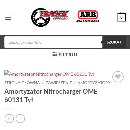
Przewiń
do
0
zawartości
Wyszukiwarka
produktów
SZUKAJ
FILTRUJ
STRONA GŁÓWNA
/
ZAWIESZENIE
/
AMORTYZATORY
Dodaj do
Amortyzator Nitrocharger OME
obserwowanych
60131 Tył