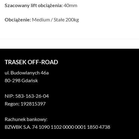
Szacowany lift obciążenia:
40mm
Obciążenie:
Medium / Stałe 200kg
TRASEK OFF-ROAD
ul. Budowlanych 46a
80-298 Gdańsk
NIP: 583-163-26-04
Regon: 192815397
Rachunek bankowy:
BZWBK S.A. 74 1090 1102 0000 0001 1850 4738