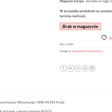
Magazyn Europa
- wysyłka w ciągu 2
W przypadku produktów na zamówien
terminu realizacji.
Brak w magazynie
D
SKU:
N148S
Kategorie:
Zawieszenie
,
Amortyzatory
mortyzator Nitrocharger OME N148S Przód
 zestawie z amortyzatorem N147S