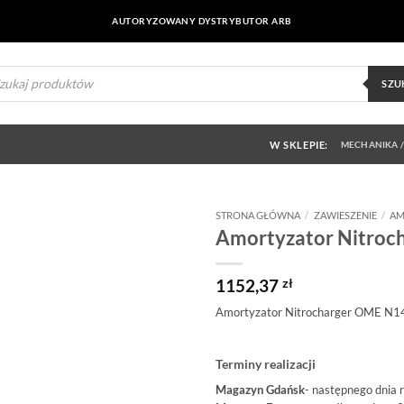
AUTORYZOWANY DYSTRYBUTOR ARB
ukiwarka
uktów
SZU
W SKLEPIE:
MECHANIKA /
STRONA GŁÓWNA
/
ZAWIESZENIE
/
AM
Amortyzator Nitroc
Dodaj do
obserwowanych
1152,37
zł
Amortyzator Nitrocharger OME N1
Terminy realizacji
Magazyn Gdańsk
- następnego dnia 