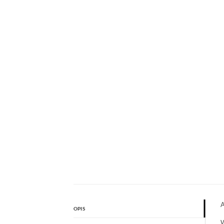
A
OPIS
W