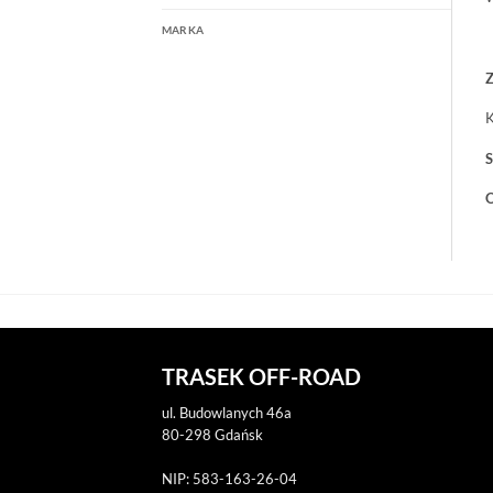
MARKA
Z
K
S
O
TRASEK OFF-ROAD
ul. Budowlanych 46a
80-298 Gdańsk
NIP: 583-163-26-04