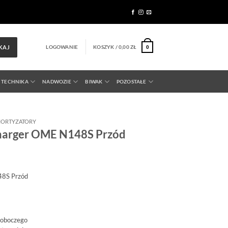
LOGOWANIE
KOSZYK /
0,00
ZŁ
KAJ
0
 TECHNIKA
NADWOZIE
BIWAK
POZOSTAŁE
ORTYZATORY
harger OME N148S Przód
48S Przód
roboczego