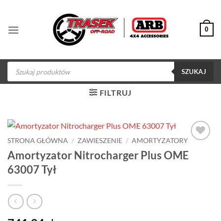
Przewiń
do
0
zawartości
Wyszukiwarka
produktów
SZUKAJ
FILTRUJ
STRONA GŁÓWNA
/
ZAWIESZENIE
/
AMORTYZATORY
Dodaj do
Amortyzator Nitrocharger Plus OME
obserwowanych
63007 Tył