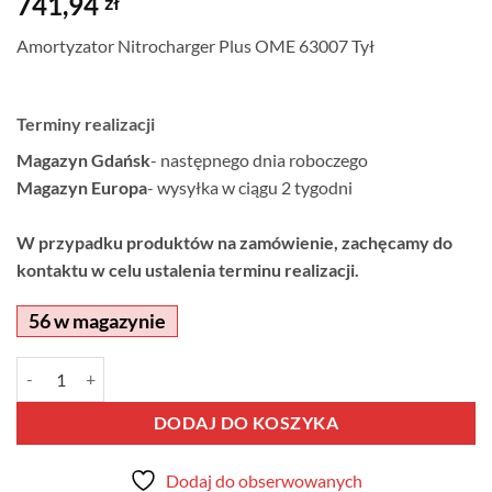
741,94
zł
Amortyzator Nitrocharger Plus OME 63007 Tył
Terminy realizacji
Magazyn Gdańsk
- następnego dnia roboczego
Magazyn Europa
- wysyłka w ciągu 2 tygodni
W przypadku produktów na zamówienie, zachęcamy do
kontaktu w celu ustalenia terminu realizacji.
56 w magazynie
ilość Amortyzator Nitrocharger Plus OME 63007 Tył
Alternative:
DODAJ DO KOSZYKA
Dodaj do obserwowanych