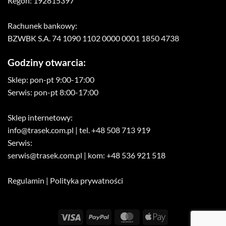
Regon: 192815397
Rachunek bankowy:
BZWBK S.A. 74 1090 1102 0000 0001 1850 4738
Godziny otwarcia:
Sklep: pon-pt 9:00-17:00
Serwis: pon-pt 8:00-17:00
Sklep internetowy:
info@trasek.com.pl
| tel. +48 508 713 919
Serwis:
serwis@trasek.com.pl
| kom: +48 536 921 518
Regulamin
|
Polityka prywatności
Visa
PayPal
MasterCard
Apple