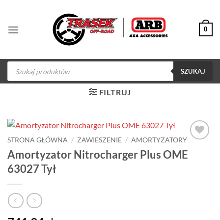
Przewiń
do
0
zawartości
Wyszukiwarka
produktów
SZUKAJ
FILTRUJ
STRONA GŁÓWNA
/
ZAWIESZENIE
/
AMORTYZATORY
Dodaj do
Amortyzator Nitrocharger Plus OME
obserwowanych
63027 Tył