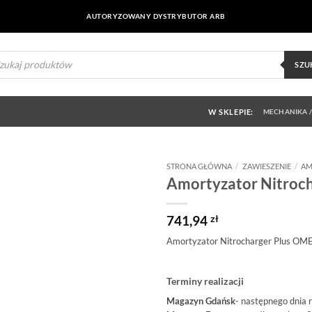
AUTORYZOWANY DYSTRYBUTOR ARB
ukiwarka
uktów
SZU
W SKLEPIE:
MECHANIKA /
STRONA GŁÓWNA
/
ZAWIESZENIE
/
AM
Amortyzator Nitroch
Dodaj do
obserwowanych
741,94
zł
Amortyzator Nitrocharger Plus OM
Terminy realizacji
Magazyn Gdańsk
- następnego dnia 