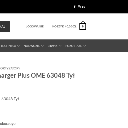
LOGOWANIE
KOSZYK /
0,00
ZŁ
KAJ
0
 TECHNIKA
NADWOZIE
BIWAK
POZOSTAŁE
ORTYZATORY
arger Plus OME 63048 Tył
E 63048 Tył
roboczego