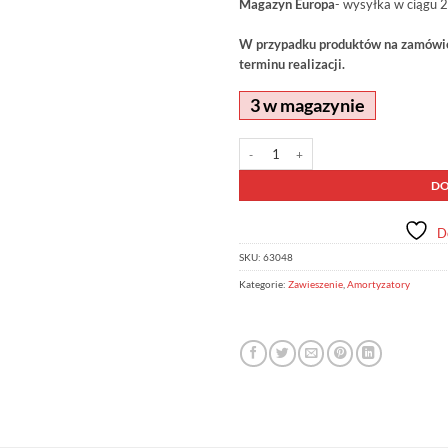
Magazyn Europa
- wysyłka w ciągu 2
W przypadku produktów na zamówien
terminu realizacji.
3 w magazynie
ilość Amortyzator Nitrocharger Plus 
Alternative:
DO
D
SKU:
63048
Kategorie:
Zawieszenie
,
Amortyzatory