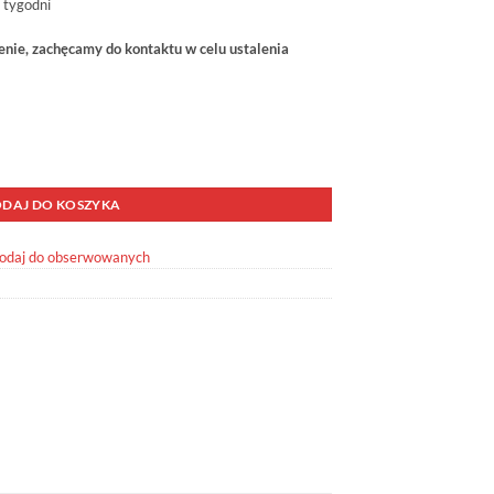
 tygodni
ie, zachęcamy do kontaktu w celu ustalenia
OME 63048 Tył
DAJ DO KOSZYKA
odaj do obserwowanych