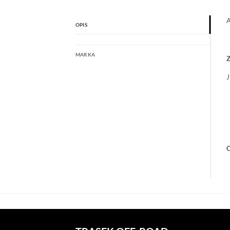
A
OPIS
MARKA
Z
J
O