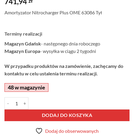
741,94
zł
Amortyzator Nitrocharger Plus OME 63086 Tył
Terminy realizacji
Magazyn Gdańsk
- następnego dnia roboczego
Magazyn Europa
- wysyłka w ciągu 2 tygodni
W przypadku produktów na zamówienie, zachęcamy do
kontaktu w celu ustalenia terminu realizacji.
48 w magazynie
ilość Amortyzator Nitrocharger Plus OME 63086 Tył
Alternative:
DODAJ DO KOSZYKA
Dodaj do obserwowanych