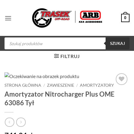
Przewiń
do
0
zawartości
Wyszukiwarka
produktów
SZUKAJ
FILTRUJ
STRONA GŁÓWNA
/
ZAWIESZENIE
/
AMORTYZATORY
Dodaj do
Amortyzator Nitrocharger Plus OME
obserwowanych
63086 Tył