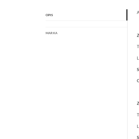
A
OPIS
MARKA
Z
L
S
O
Z
L
S