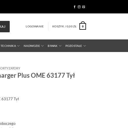
LOGOWANIE
KOSZYK /
0,00
ZŁ
KAJ
0
 TECHNIKA
NADWOZIE
BIWAK
POZOSTAŁE
ORTYZATORY
arger Plus OME 63177 Tył
E 63177 Tył
roboczego