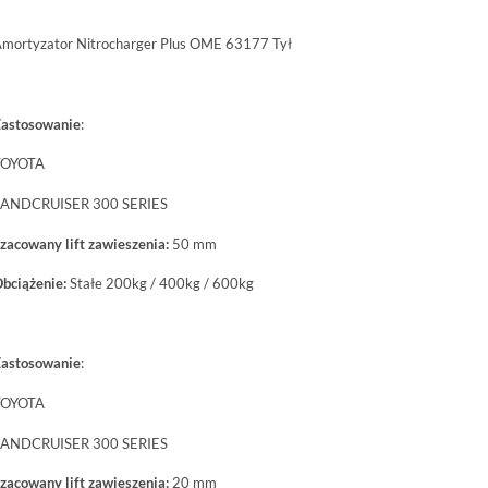
mortyzator Nitrocharger Plus OME 63177 Tył
astosowanie
:
TOYOTA
ANDCRUISER 300 SERIES
zacowany lift zawieszenia:
50 mm
bciążenie:
Stałe 200kg / 400kg / 600kg
astosowanie
:
TOYOTA
ANDCRUISER 300 SERIES
zacowany lift zawieszenia:
20 mm