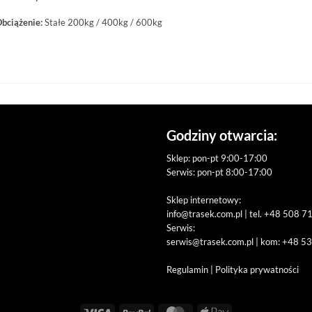
bciążenie:
Stałe 200kg / 400kg / 600kg
Godziny otwarcia:
Sklep: pon-pt 9:00-17:00
Serwis: pon-pt 8:00-17:00
Sklep internetowy:
info@trasek.com.pl
| tel. +48 508 7
Serwis:
serwis@trasek.com.pl
| kom: +48 5
Regulamin
|
Polityka prywatności
Visa
PayPal
MasterCard
Apple