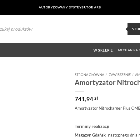
AUTORYZOWANY DYSTRYBUTOR ARB
ukiwarka
uktów
SZU
W SKLEPIE:
MECHANIKA /
STRONA GŁÓWNA
/
ZAWIESZENIE
/
AM
Amortyzator Nitroch
Dodaj do
obserwowanych
741,94
zł
Amortyzator Nitrocharger Plus OM
Terminy realizacji
Magazyn Gdańsk
- następnego dnia 