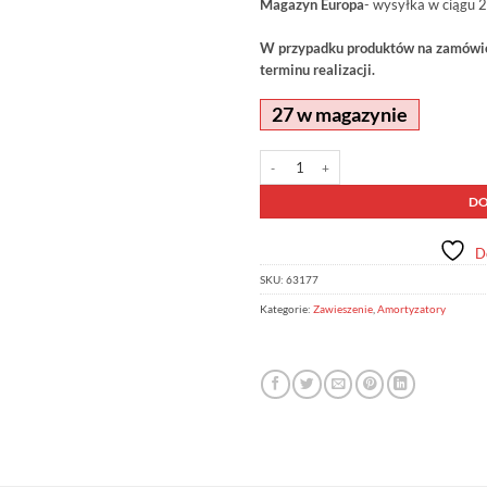
Magazyn Europa
- wysyłka w ciągu 2
W przypadku produktów na zamówien
terminu realizacji.
27 w magazynie
ilość Amortyzator Nitrocharger Plus 
Alternative:
DO
D
SKU:
63177
Kategorie:
Zawieszenie
,
Amortyzatory