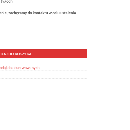
 tygodni
ie, zachęcamy do kontaktu w celu ustalenia
OME 63177 Tył
DAJ DO KOSZYKA
odaj do obserwowanych