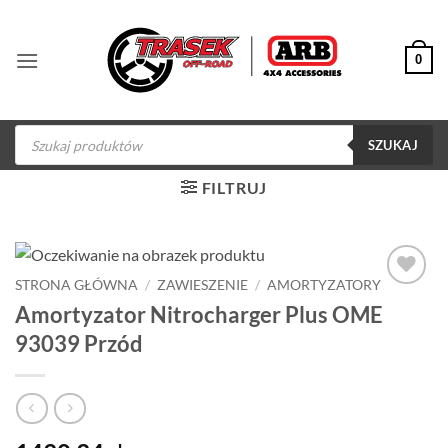
Przewiń
do
0
zawartości
Wyszukiwarka
produktów
SZUKAJ
FILTRUJ
STRONA GŁÓWNA
/
ZAWIESZENIE
/
AMORTYZATORY
Dodaj do
Amortyzator Nitrocharger Plus OME
obserwowanych
93039 Przód