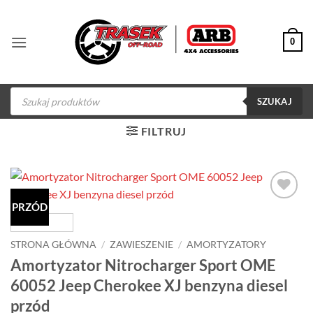
Przewiń
do
0
zawartości
Wyszukiwarka
produktów
SZUKAJ
FILTRUJ
PRZÓD
Dodaj do
obserwowanych
STRONA GŁÓWNA
/
ZAWIESZENIE
/
AMORTYZATORY
Amortyzator Nitrocharger Sport OME
60052 Jeep Cherokee XJ benzyna diesel
przód