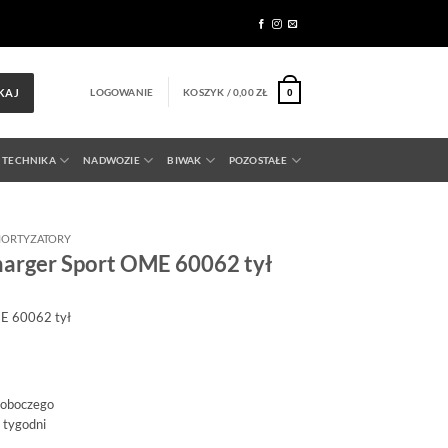
LOGOWANIE
KOSZYK /
0,00
ZŁ
KAJ
0
 TECHNIKA
NADWOZIE
BIWAK
POZOSTAŁE
ORTYZATORY
arger Sport OME 60062 tył
ME 60062 tył
roboczego
 tygodni