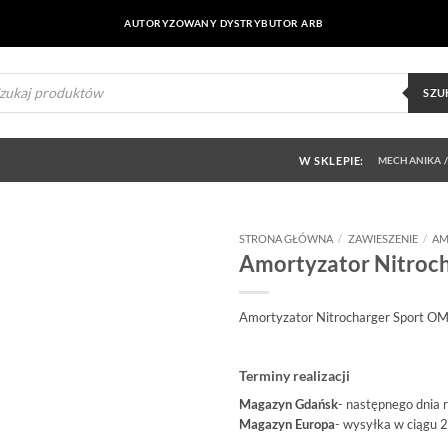
AUTORYZOWANY DYSTRYBUTOR ARB
ukiwarka
uktów
SZU
W SKLEPIE:
MECHANIKA /
STRONA GŁÓWNA
/
ZAWIESZENIE
/
AM
Amortyzator Nitroch
Dodaj do
obserwowanych
Amortyzator Nitrocharger Sport O
Terminy realizacji
Magazyn Gdańsk
- następnego dnia 
Magazyn Europa
- wysyłka w ciągu 2