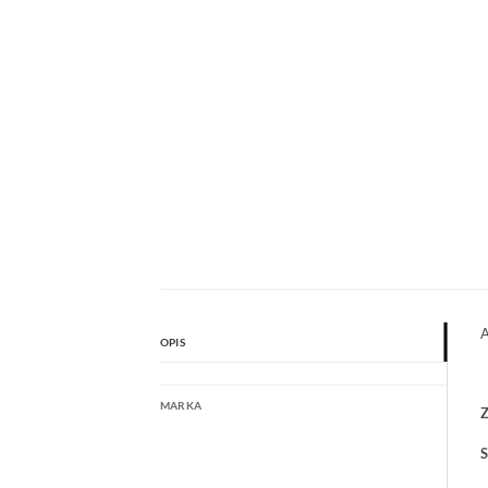
A
OPIS
MARKA
Z
S