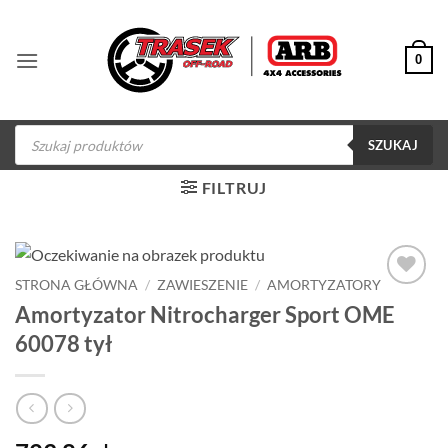
Przewiń
do
0
zawartości
Wyszukiwarka
produktów
SZUKAJ
FILTRUJ
STRONA GŁÓWNA
/
ZAWIESZENIE
/
AMORTYZATORY
Dodaj do
Amortyzator Nitrocharger Sport OME
obserwowanych
60078 tył