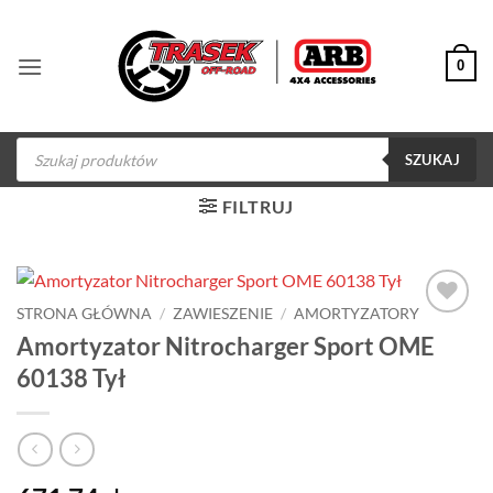
Przewiń
do
0
zawartości
Wyszukiwarka
produktów
SZUKAJ
FILTRUJ
STRONA GŁÓWNA
/
ZAWIESZENIE
/
AMORTYZATORY
Dodaj do
Amortyzator Nitrocharger Sport OME
obserwowanych
60138 Tył