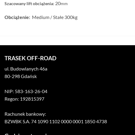
20
Szacowany lift obciążenia:
mm
Obciążenie:
Medium / Stałe 300kg
TRASEK OFF-ROAD
ul. Budowlanych 46a
80-298 Gdańsk
NIP: 583-163-26-04
Regon: 192815397
Rachunek bankowy:
BZWBK S.A. 74 1090 1102 0000 0001 1850 4738