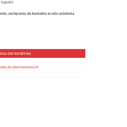
 tygodni
ie, zachęcamy do kontaktu w celu ustalenia
052 Tył
DAJ DO KOSZYKA
odaj do obserwowanych