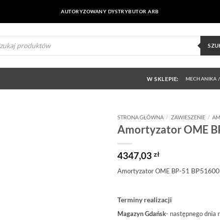
AUTORYZOWANY DYSTRYBUTOR ARB
ukiwarka
uktów
SZU
W SKLEPIE:
MECHANIKA /
STRONA GŁÓWNA
/
ZAWIESZENIE
/
AM
Amortyzator OME B
Dodaj do
obserwowanych
4347,03
zł
BP51600
Amortyzator OME BP-51
Terminy realizacji
Magazyn Gdańsk
- następnego dnia 