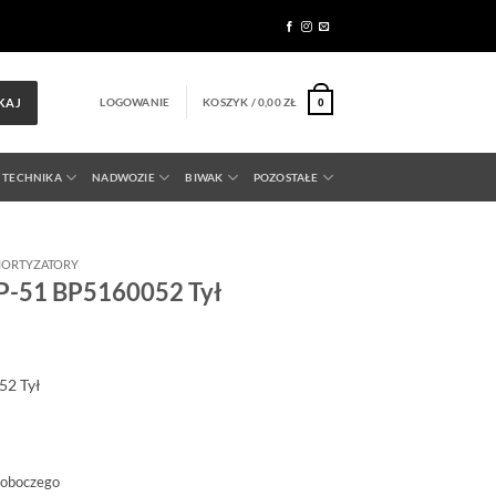
LOGOWANIE
KOSZYK /
0,00
ZŁ
KAJ
0
 TECHNIKA
NADWOZIE
BIWAK
POZOSTAŁE
ORTYZATORY
P-51 BP5160052 Tył
52
Tył
roboczego