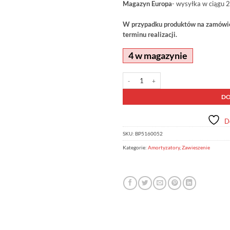
Magazyn Europa
- wysyłka w ciągu 2
W przypadku produktów na zamówien
terminu realizacji.
4 w magazynie
ilość Amortyzator OME BP-51 BP5160
Alternative:
DO
D
SKU:
BP5160052
Kategorie:
Amortyzatory
,
Zawieszenie