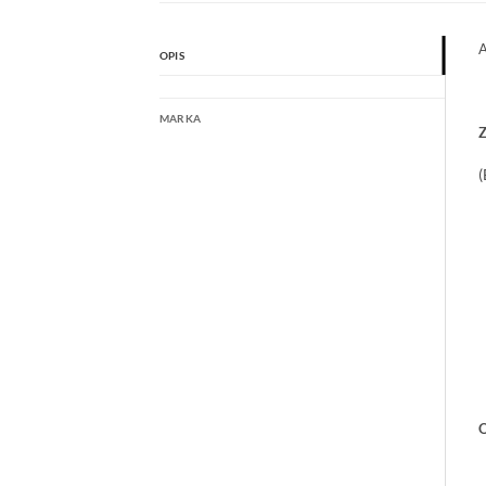
A
OPIS
MARKA
Z
(
O