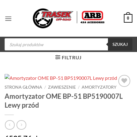
Przewiń
do
0
zawartości
Wyszukiwarka
produktów
SZUKAJ
FILTRUJ
STRONA GŁÓWNA
/
ZAWIESZENIE
/
AMORTYZATORY
Dodaj do
Amortyzator OME BP-51 BP5190007L
obserwowanych
Lewy przód