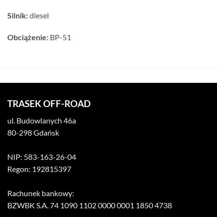
Silnik:
diesel
Obciążenie:
BP-51
TRASEK OFF-ROAD
ul. Budowlanych 46a
80-298 Gdańsk
NIP: 583-163-26-04
Regon: 192815397
Rachunek bankowy:
BZWBK S.A. 74 1090 1102 0000 0001 1850 4738