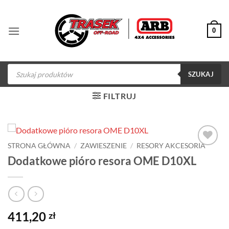
Przewiń
do
0
zawartości
Wyszukiwarka
produktów
SZUKAJ
FILTRUJ
STRONA GŁÓWNA
/
ZAWIESZENIE
/
RESORY AKCESORIA
Dodaj do
Dodatkowe pióro resora OME D10XL
obserwowanych
411,20
zł