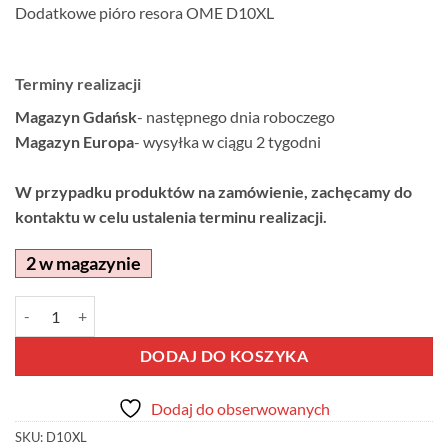
Dodatkowe pióro resora OME D10XL
Terminy realizacji
Magazyn Gdańsk
- następnego dnia roboczego
Magazyn Europa
- wysyłka w ciągu 2 tygodni
W przypadku produktów na zamówienie, zachęcamy do
kontaktu w celu ustalenia terminu realizacji.
2 w magazynie
ilość Dodatkowe pióro resora OME D10XL
Alternative:
DODAJ DO KOSZYKA
Dodaj do obserwowanych
SKU:
D10XL