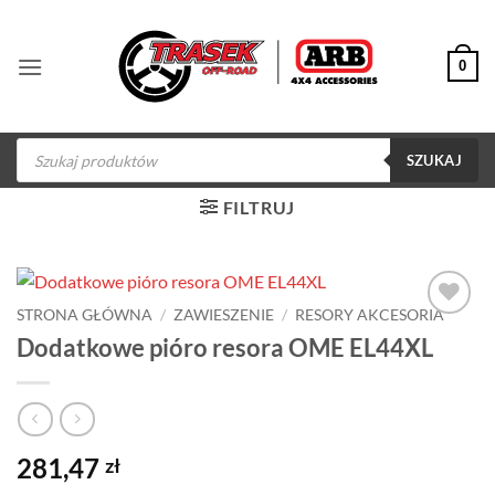
Przewiń
do
0
zawartości
Wyszukiwarka
produktów
SZUKAJ
FILTRUJ
STRONA GŁÓWNA
/
ZAWIESZENIE
/
RESORY AKCESORIA
Dodaj do
Dodatkowe pióro resora OME EL44XL
obserwowanych
281,47
zł