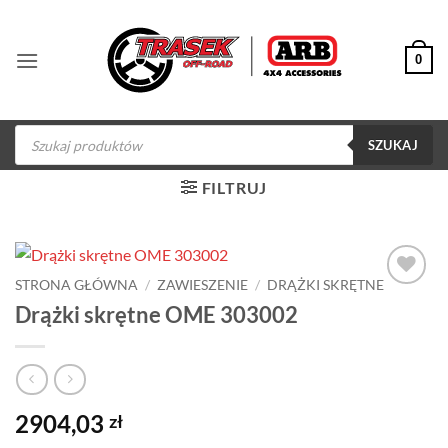
Przewiń
do
0
zawartości
Wyszukiwarka
produktów
SZUKAJ
FILTRUJ
STRONA GŁÓWNA
/
ZAWIESZENIE
/
DRĄŻKI SKRĘTNE
Dodaj do
Drążki skrętne OME 303002
obserwowanych
2904,03
zł