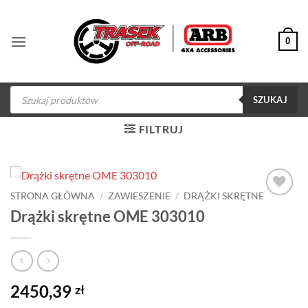
Przewiń
do
0
zawartości
Wyszukiwarka
produktów
SZUKAJ
FILTRUJ
STRONA GŁÓWNA
/
ZAWIESZENIE
/
DRĄŻKI SKRĘTNE
Dodaj do
Drążki skrętne OME 303010
obserwowanych
2450,39
zł