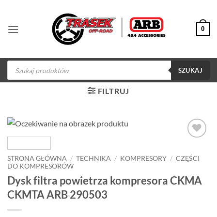
Przewiń
do
0
zawartości
Wyszukiwarka
produktów
SZUKAJ
FILTRUJ
Dodaj do
obserwowanych
STRONA GŁÓWNA
/
TECHNIKA
/
KOMPRESORY
/
CZĘŚCI
DO KOMPRESORÓW
Dysk filtra powietrza kompresora CKMA
CKMTA ARB 290503