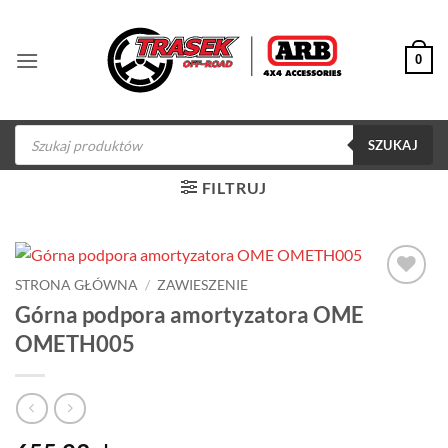
Przewiń
do
0
zawartości
Wyszukiwarka
produktów
SZUKAJ
FILTRUJ
STRONA GŁÓWNA
/
ZAWIESZENIE
Dodaj do
Górna podpora amortyzatora OME
obserwowanych
OMETH005