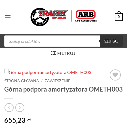
Przewiń
do
0
zawartości
Wyszukiwarka
produktów
SZUKAJ
FILTRUJ
STRONA GŁÓWNA
/
ZAWIESZENIE
Dodaj do
Górna podpora amortyzatora OMETH003
obserwowanych
655,23
zł