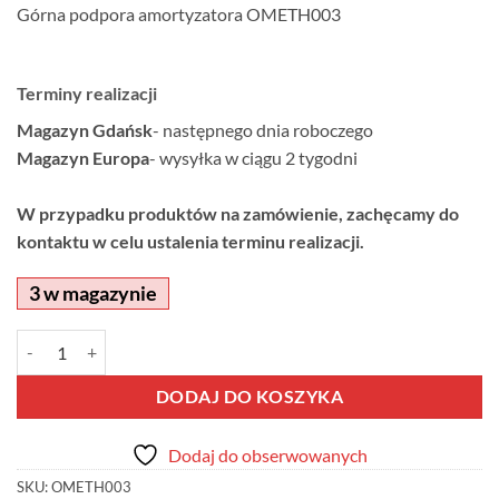
Górna podpora amortyzatora OMETH003
Terminy realizacji
Magazyn Gdańsk
- następnego dnia roboczego
Magazyn Europa
- wysyłka w ciągu 2 tygodni
W przypadku produktów na zamówienie, zachęcamy do
kontaktu w celu ustalenia terminu realizacji.
3 w magazynie
ilość Górna podpora amortyzatora OMETH003
Alternative:
DODAJ DO KOSZYKA
Dodaj do obserwowanych
SKU:
OMETH003