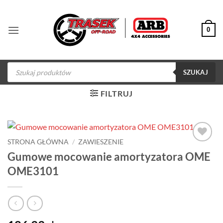
Przewiń
do
0
zawartości
Wyszukiwarka
produktów
SZUKAJ
FILTRUJ
STRONA GŁÓWNA
/
ZAWIESZENIE
Dodaj do
Gumowe mocowanie amortyzatora OME
obserwowanych
OME3101