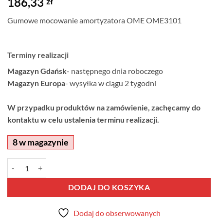
186,33
zł
Gumowe mocowanie amortyzatora OME OME3101
Terminy realizacji
Magazyn Gdańsk
- następnego dnia roboczego
Magazyn Europa
- wysyłka w ciągu 2 tygodni
W przypadku produktów na zamówienie, zachęcamy do
kontaktu w celu ustalenia terminu realizacji.
8 w magazynie
ilość Gumowe mocowanie amortyzatora OME OME3101
Alternative:
DODAJ DO KOSZYKA
Dodaj do obserwowanych