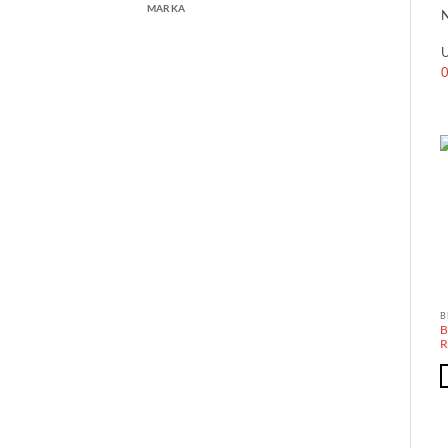
MARKA
N
U
B
B
R