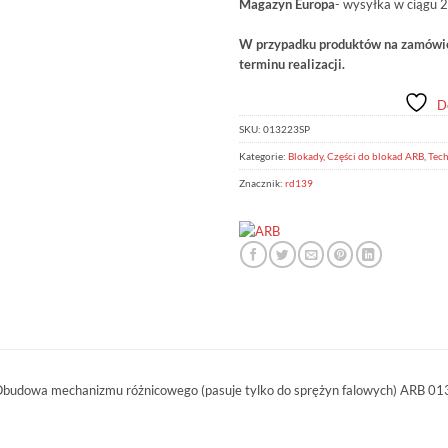
Magazyn Europa
- wysyłka w ciągu 2
W przypadku produktów na zamówien
terminu realizacji.
D
SKU:
013223SP
Kategorie:
Blokady
,
Części do blokad ARB
,
Tech
Znacznik:
rd139
budowa mechanizmu różnicowego (pasuje tylko do sprężyn falowych) ARB 0