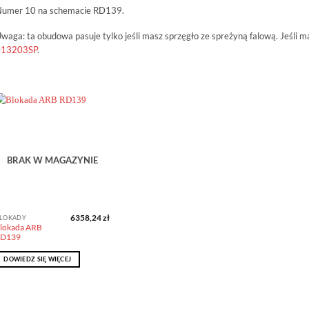
umer 10 na schemacie RD139.
waga: ta obudowa pasuje tylko jeśli masz sprzęgło ze spreżyną falową. Jeśli
013203SP
.
Dodaj do
obserwowanych
BRAK W MAGAZYNIE
6358,24
zł
LOKADY
lokada ARB
D139
DOWIEDZ SIĘ WIĘCEJ