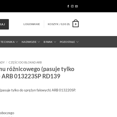
LOGOWANIE
KOSZYK /
0,00
ZŁ
KAJ
0
 TECHNIKA
NADWOZIE
BIWAK
POZOSTAŁE
ADY
/
CZĘŚCI DO BLOKAD ARB
 różnicowego (pasuje tylko
h) ARB 013223SP RD139
asuje tylko do sprężyn falowych) ARB 013220SP.
roboczego