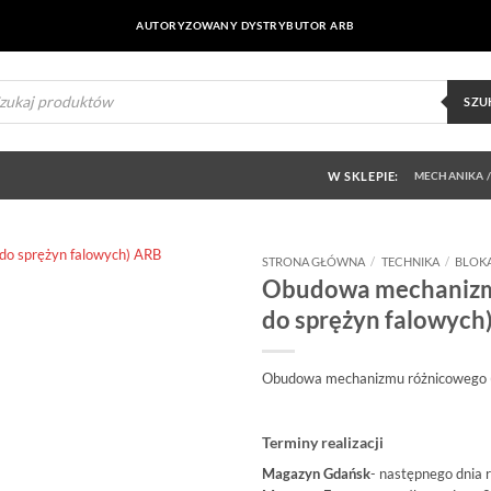
AUTORYZOWANY DYSTRYBUTOR ARB
ukiwarka
uktów
SZU
W SKLEPIE:
MECHANIKA /
STRONA GŁÓWNA
/
TECHNIKA
/
BLOK
Obudowa mechanizmu
Dodaj do
do sprężyn falowyc
obserwowanych
Obudowa mechanizmu różnicowego (p
Terminy realizacji
Magazyn Gdańsk
- następnego dnia 