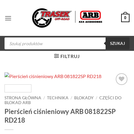
Przewiń
do
0
zawartości
Wyszukiwarka
produktów
SZUKAJ
FILTRUJ
Dodaj do
obserwowanych
STRONA GŁÓWNA
/
TECHNIKA
/
BLOKADY
/
CZĘŚCI DO
BLOKAD ARB
Pierścień ciśnieniowy ARB 081822SP
RD218