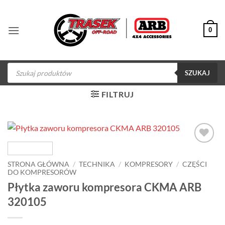
Przewiń
do
0
zawartości
Wyszukiwarka
produktów
SZUKAJ
FILTRUJ
Dodaj do
obserwowanych
STRONA GŁÓWNA
/
TECHNIKA
/
KOMPRESORY
/
CZĘŚCI
DO KOMPRESORÓW
Płytka zaworu kompresora CKMA ARB
320105