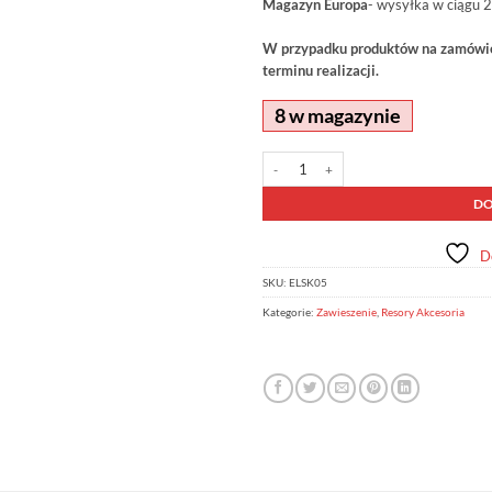
Magazyn Europa
- wysyłka w ciągu 2
W przypadku produktów na zamówien
terminu realizacji.
8 w magazynie
ilość Podkładka resora OME ELSK05
Alternative:
DO
D
SKU:
ELSK05
Kategorie:
Zawieszenie
,
Resory Akcesoria