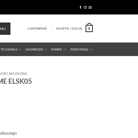
LOGOWANIE
KOSZYK /
0,00
ZŁ
KAJ
0
 TECHNIKA
NADWOZIE
BIWAK
POZOSTAŁE
SORY AKCESORIA
OME ELSK05
roboczego