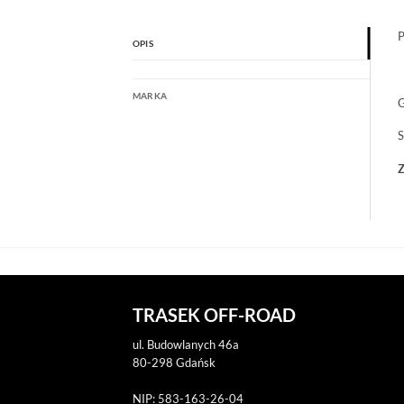
P
OPIS
MARKA
G
S
Z
TRASEK OFF-ROAD
ul. Budowlanych 46a
80-298 Gdańsk
NIP: 583-163-26-04