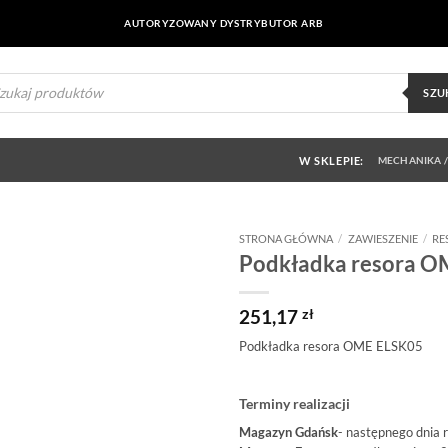
AUTORYZOWANY DYSTRYBUTOR ARB
ukiwarka
uktów
SZU
W SKLEPIE:
MECHANIKA /
STRONA GŁÓWNA
/
ZAWIESZENIE
/
RE
Podkładka resora 
Dodaj do
obserwowanych
251,17
zł
Podkładka resora OME ELSK05
Terminy realizacji
Magazyn Gdańsk
- następnego dnia 