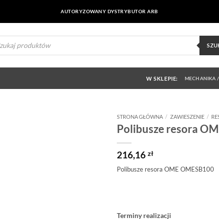
AUTORYZOWANY DYSTRYBUTOR ARB
ukiwarka
uktów
SZU
W SKLEPIE:
MECHANIKA /
STRONA GŁÓWNA
/
ZAWIESZENIE
/
RE
Polibusze resora 
Dodaj do
obserwowanych
216,16
zł
Polibusze resora OME OMESB100
Terminy realizacji