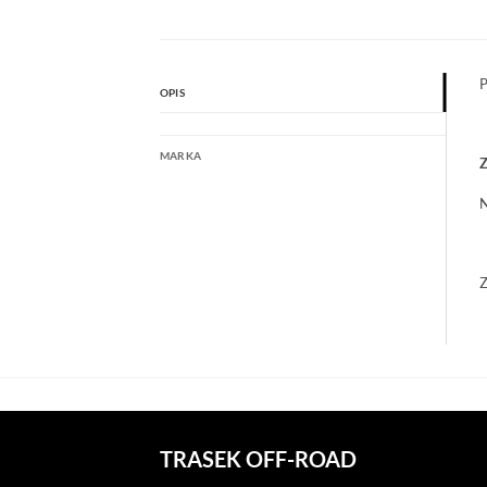
P
OPIS
MARKA
Z
N
Z
TRASEK OFF-ROAD