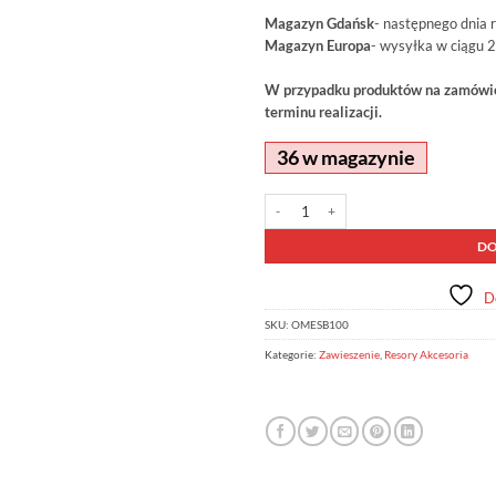
Magazyn Gdańsk
- następnego dnia 
Magazyn Europa
- wysyłka w ciągu 2
W przypadku produktów na zamówien
terminu realizacji.
36 w magazynie
ilość Polibusze resora OME OMESB100
Alternative:
DO
D
SKU:
OMESB100
Kategorie:
Zawieszenie
,
Resory Akcesoria