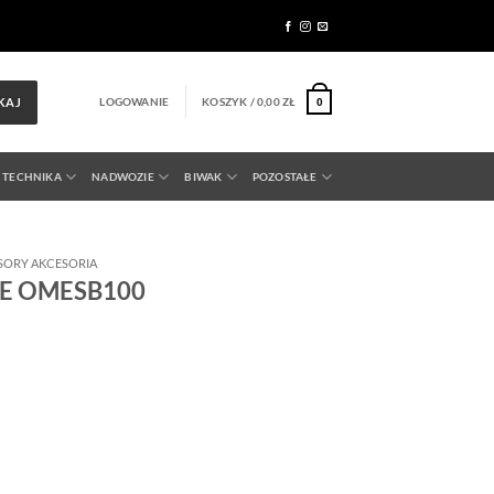
LOGOWANIE
KOSZYK /
0,00
ZŁ
KAJ
0
 TECHNIKA
NADWOZIE
BIWAK
POZOSTAŁE
SORY AKCESORIA
OME OMESB100