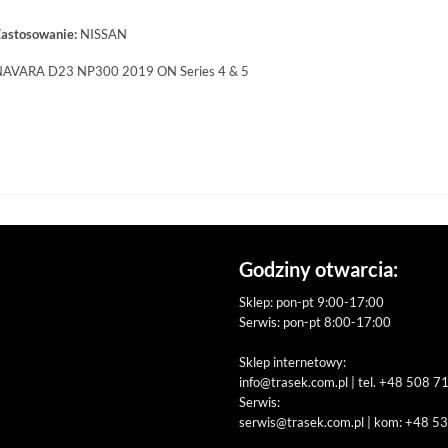
astosowanie:
NISSAN
AVARA D23 NP300 2019 ON Series 4 & 5
Godziny otwarcia:
Sklep: pon-pt 9:00-17:00
Serwis: pon-pt 8:00-17:00
Sklep internetowy:
info@trasek.com.pl
| tel. +48 508 7
Serwis:
serwis@trasek.com.pl
| kom: +48 5