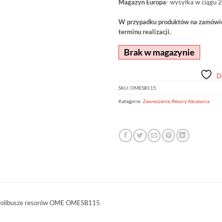
Magazyn Europa
- wysyłka w ciągu 2
W przypadku produktów na zamówien
terminu realizacji.
Brak w magazynie
D
SKU:
OMESB115
Kategorie:
Zawieszenie
,
Resory Akcesoria
olibusze resorów OME OMESB115