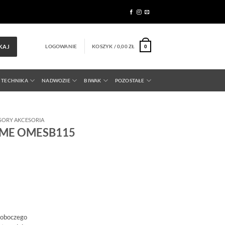
LOGOWANIE
KOSZYK /
0,00
ZŁ
KAJ
0
 TECHNIKA
NADWOZIE
BIWAK
POZOSTAŁE
SORY AKCESORIA
 OME OMESB115
roboczego