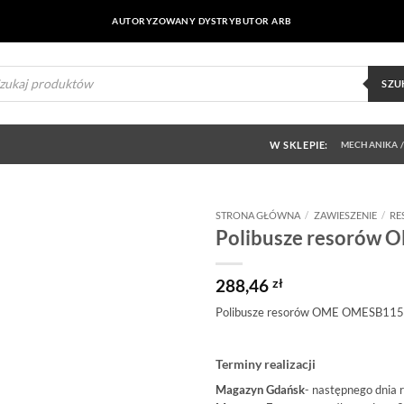
AUTORYZOWANY DYSTRYBUTOR ARB
ukiwarka
uktów
SZU
W SKLEPIE:
MECHANIKA /
STRONA GŁÓWNA
/
ZAWIESZENIE
/
RE
Polibusze resorów
Dodaj do
obserwowanych
288,46
zł
Polibusze resorów OME OMESB115
Terminy realizacji
Magazyn Gdańsk
- następnego dnia 