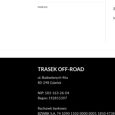
MARKA
Z
N
TRASEK OFF-ROAD
ul. Budowlanych 46a
80-298 Gdańsk
NIP: 583-163-26-04
Regon: 192815397
Rachunek bankowy:
BZWBK S.A. 74 1090 1102 0000 0001 1850 4738