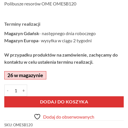
Polibusze resorów OME OMESB120
Terminy realizacji
Magazyn Gdańsk
- następnego dnia roboczego
Magazyn Europa
- wysyłka w ciągu 2 tygodni
W przypadku produktów na zamówienie, zachęcamy do
kontaktu w celu ustalenia terminu realizacji.
26 w magazynie
ilość Polibusze resorów OME OMESB120
Alternative:
DODAJ DO KOSZYKA
Dodaj do obserwowanych
SKU:
OMESB120