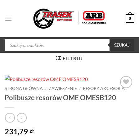
Przewiń
do
0
zawartości
Wyszukiwarka
produktów
SZUKAJ
FILTRUJ
STRONA GŁÓWNA
/
ZAWIESZENIE
/
RESORY AKCESORIA
Dodaj do
Polibusze resorów OME OMESB120
obserwowanych
231,79
zł