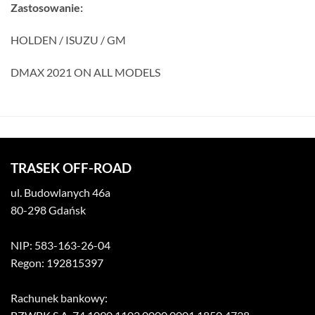
Zastosowanie:
HOLDEN / ISUZU / GM
DMAX 2021 ON ALL MODELS
TRASEK OFF-ROAD
ul. Budowlanych 46a
80-298 Gdańsk
NIP: 583-163-26-04
Regon: 192815397
Rachunek bankowy: