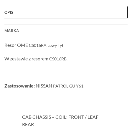
OPIS
MARKA
Resor OME
CS016RA
Lewy
Tył
W zestawie z resorem
CS016RB
.
Zastosowanie:
NISSAN
PATROL GU Y61
CAB CHASSIS – COIL: FRONT / LEAF:
REAR