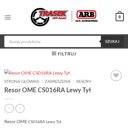
Przewiń
do
0
zawartości
Wyszukiwarka
produktów
SZUKAJ
FILTRUJ
STRONA GŁÓWNA
/
ZAWIESZENIE
/
RESORY
Dodaj do
Resor OME CS016RA Lewy Tył
obserwowanych
Resor OME
CS016RA
Lewy
Tył