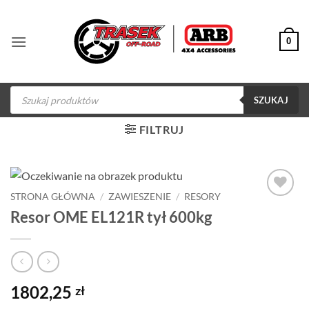
Przewiń
do
0
zawartości
Wyszukiwarka
produktów
SZUKAJ
FILTRUJ
STRONA GŁÓWNA
/
ZAWIESZENIE
/
RESORY
Dodaj do
Resor OME EL121R tył 600kg
obserwowanych
1802,25
zł