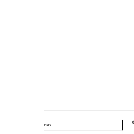
Ś
OPIS
–