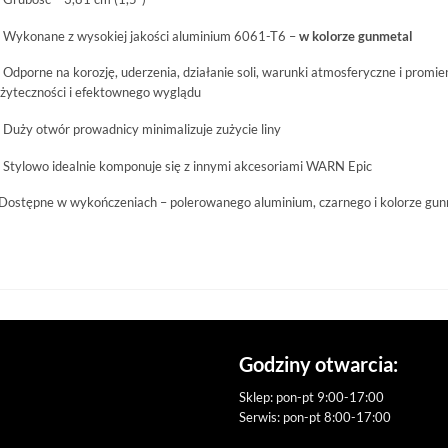
 Wykonane z wysokiej jakości aluminium 6061-T6 –
w kolorze gunmetal
 Odporne na korozję, uderzenia, działanie soli, warunki atmosferyczne i promi
żyteczności i efektownego wyglądu
 Duży otwór prowadnicy minimalizuje zużycie liny
 Stylowo idealnie komponuje się z innymi akcesoriami WARN Epic
Dostępne w wykończeniach – polerowanego aluminium, czarnego i kolorze gun
Godziny otwarcia:
Sklep: pon-pt 9:00-17:00
Serwis: pon-pt 8:00-17:00