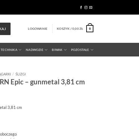
LOGOWANIE
KOSZYK /
0,00
ZŁ
KAJ
0
 TECHNIKA
NADWOZIE
BIWAK
POZOSTAŁE
ĄGARKI
/
ŚLIZGI
RN Epic – gunmetal 3,81 cm
etal 3,81 cm
roboczego