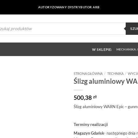
AUTORYZOWANY DYSTRYBUTOR ARB
ukiwarka
uktów
SZU
W SKLEPIE:
MECHANIKA /
STRONA GŁÓWNA
/
TECHNIKA
/
WYCI
Ślizg aluminiowy WA
Dodaj do
obserwowanych
500,38
zł
Ślizg aluminiowy WARN Epic – gunm
Terminy realizacji
Magazyn Gdańsk
- następnego dnia 