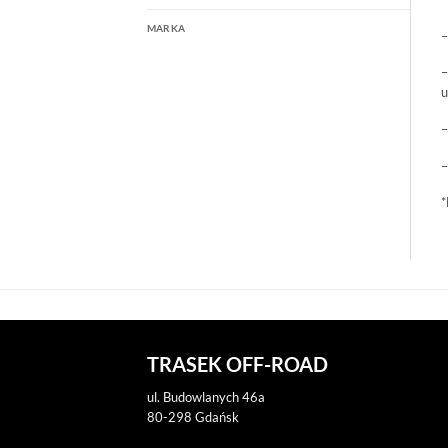
MARKA
–
–
u
–
–
*
TRASEK OFF-ROAD
ul. Budowlanych 46a
80-298 Gdańsk