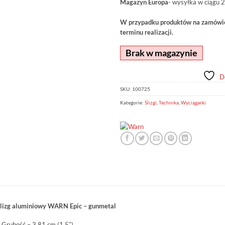
Magazyn Europa
- wysyłka w ciągu 2
W przypadku produktów na zamówien
terminu realizacji.
Brak w magazynie
D
SKU:
100725
Kategorie:
Ślizgi
,
Technika
,
Wyciągarki
lizg aluminiowy WARN Epic – gunmetal
 Grubość – 3,81 cm (1,5″)