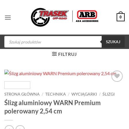
Przewiń
do
0
zawartości
Wyszukiwarka
produktów
SZUKAJ
FILTRUJ
Dodaj do
obserwowanych
STRONA GŁÓWNA
/
TECHNIKA
/
WYCIĄGARKI
/
ŚLIZGI
Ślizg aluminiowy WARN Premium
polerowany 2,54 cm