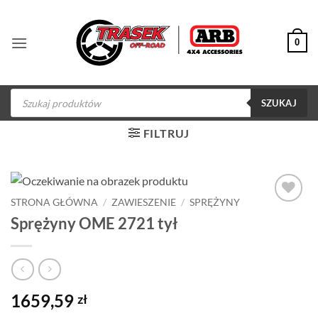
Przewiń
do
0
zawartości
Wyszukiwarka
produktów
SZUKAJ
FILTRUJ
STRONA GŁÓWNA
/
ZAWIESZENIE
/
SPRĘŻYNY
Dodaj do
Sprężyny OME 2721 tył
obserwowanych
1659,59
zł