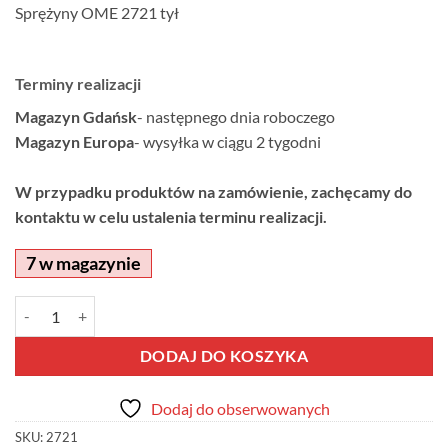
Sprężyny OME 2721 tył
Terminy realizacji
Magazyn Gdańsk
- następnego dnia roboczego
Magazyn Europa
- wysyłka w ciągu 2 tygodni
W przypadku produktów na zamówienie, zachęcamy do
kontaktu w celu ustalenia terminu realizacji.
7 w magazynie
ilość Sprężyny OME 2721 tył
Alternative:
DODAJ DO KOSZYKA
Dodaj do obserwowanych
SKU:
2721