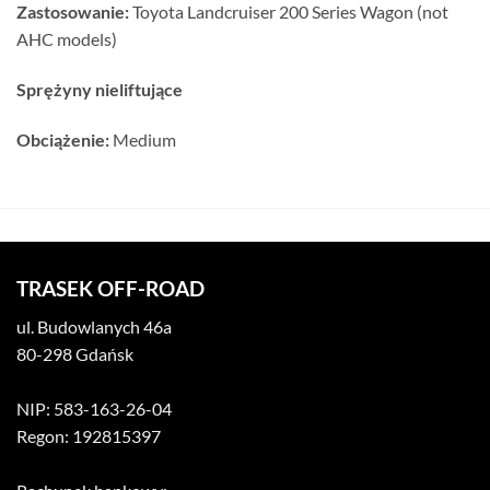
Zastosowanie:
Toyota Landcruiser 200 Series Wagon (not
AHC models)
Sprężyny nieliftujące
Obciążenie:
Medium
TRASEK OFF-ROAD
ul. Budowlanych 46a
80-298 Gdańsk
NIP: 583-163-26-04
Regon: 192815397