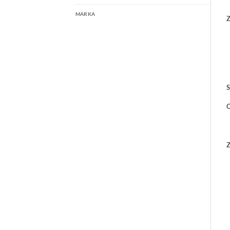
MARKA
Z
S
O
Z