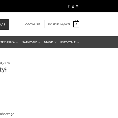
LOGOWANIE
KOSZYK /
0,00
ZŁ
KAJ
0
 TECHNIKA
NADWOZIE
BIWAK
POZOSTAŁE
RĘŻYNY
tył
roboczego