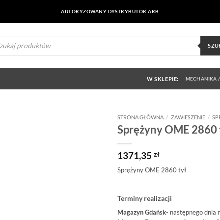
AUTORYZOWANY DYSTRYBUTOR ARB
ukiwarka
uktów
SZU
W SKLEPIE:
MECHANIKA /
STRONA GŁÓWNA
/
ZAWIESZENIE
/
SP
Sprężyny OME 2860 
Dodaj do
obserwowanych
1371,35
zł
Sprężyny OME 2860 tył
Terminy realizacji
Magazyn Gdańsk
- następnego dnia 