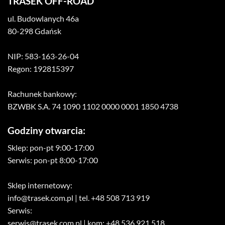
TRASEK OFF-ROAD
ul. Budowlanych 46a
80-298 Gdańsk
NIP: 583-163-26-04
Regon: 192815397
Rachunek bankowy:
BZWBK S.A. 74 1090 1102 0000 0001 1850 4738
Godziny otwarcia:
Sklep: pon-pt 9:00-17:00
Serwis: pon-pt 8:00-17:00
Sklep internetowy:
info@trasek.com.pl
| tel. +48 508 713 919
Serwis:
serwis@trasek.com.pl
| kom: +48 536 921 518