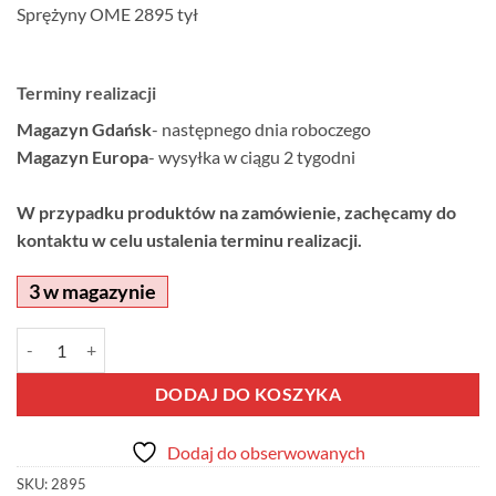
Sprężyny OME 2895 tył
Terminy realizacji
Magazyn Gdańsk
- następnego dnia roboczego
Magazyn Europa
- wysyłka w ciągu 2 tygodni
W przypadku produktów na zamówienie, zachęcamy do
kontaktu w celu ustalenia terminu realizacji.
3 w magazynie
ilość Sprężyny OME 2895 tył
Alternative:
DODAJ DO KOSZYKA
Dodaj do obserwowanych
SKU:
2895