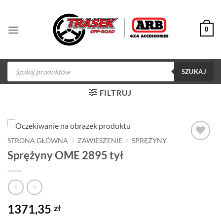
Przewiń
do
0
zawartości
Wyszukiwarka
produktów
SZUKAJ
FILTRUJ
STRONA GŁÓWNA
/
ZAWIESZENIE
/
SPRĘŻYNY
Dodaj do
Sprężyny OME 2895 tył
obserwowanych
1371,35
zł