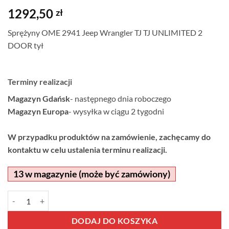
1292,50
zł
Sprężyny OME 2941 Jeep Wrangler TJ TJ UNLIMITED 2
DOOR tył
Terminy realizacji
Magazyn Gdańsk
- następnego dnia roboczego
Magazyn Europa
- wysyłka w ciągu 2 tygodni
W przypadku produktów na zamówienie, zachęcamy do
kontaktu w celu ustalenia terminu realizacji.
13 w magazynie (może być zamówiony)
ilość Sprężyny OME 2941 Jeep Wrangler TJ TJ UNLIMITED 2 DOOR ty
Alternative:
DODAJ DO KOSZYKA