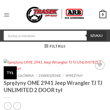
Przewiń
do
0
zawartości
Wyszukiwarka
produktów
SZUKAJ
FILTRUJ
TYŁ
Dodaj do
STRONA GŁÓWNA
/
ZAWIESZENIE
/
SPRĘŻYNY
obserwowanych
Sprężyny OME 2941 Jeep Wrangler TJ TJ
UNLIMITED 2 DOOR tył