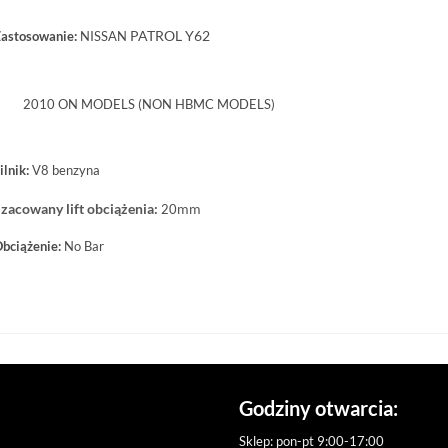
PATROL Y62
astosowanie:
NISSAN
2010 ON MODELS (NON HBMC MODELS)
ilnik:
V8 benzyna
zacowany lift obciążenia:
mm
20
bciążenie:
No Bar
Godziny otwarcia:
Sklep: pon-pt 9:00-17:00