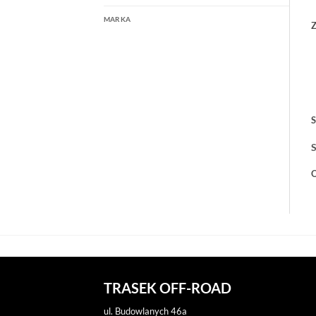
MARKA
Z
S
S
O
TRASEK OFF-ROAD
ul. Budowlanych 46a