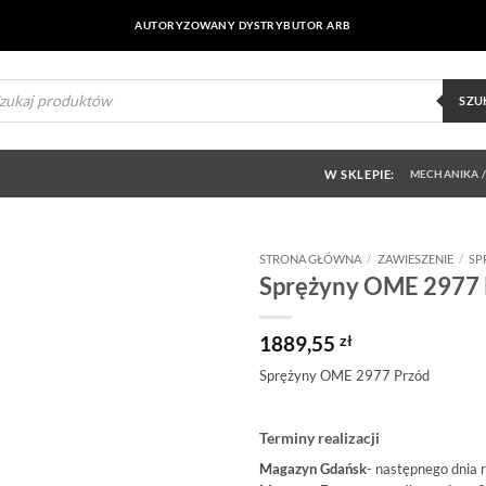
AUTORYZOWANY DYSTRYBUTOR ARB
ukiwarka
uktów
SZU
W SKLEPIE:
MECHANIKA /
STRONA GŁÓWNA
/
ZAWIESZENIE
/
SP
Sprężyny OME 2977 
Dodaj do
obserwowanych
1889,55
zł
Sprężyny OME 2977 Przód
Terminy realizacji
Magazyn Gdańsk
- następnego dnia 