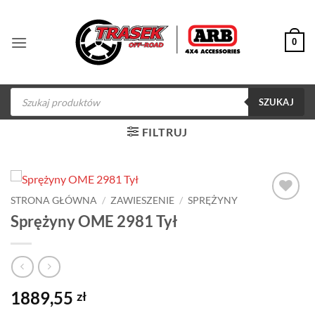
Przewiń
do
0
zawartości
Wyszukiwarka
produktów
SZUKAJ
FILTRUJ
STRONA GŁÓWNA
/
ZAWIESZENIE
/
SPRĘŻYNY
Dodaj do
Sprężyny OME 2981 Tył
obserwowanych
1889,55
zł