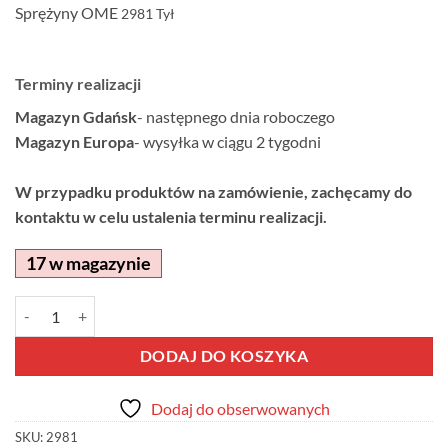
Sprężyny OME
2981
Tył
Terminy realizacji
Magazyn Gdańsk
- następnego dnia roboczego
Magazyn Europa
- wysyłka w ciągu 2 tygodni
W przypadku produktów na zamówienie, zachęcamy do
kontaktu w celu ustalenia terminu realizacji.
17 w magazynie
ilość Sprężyny OME 2981 Tył
Alternative:
DODAJ DO KOSZYKA
Dodaj do obserwowanych
SKU:
2981