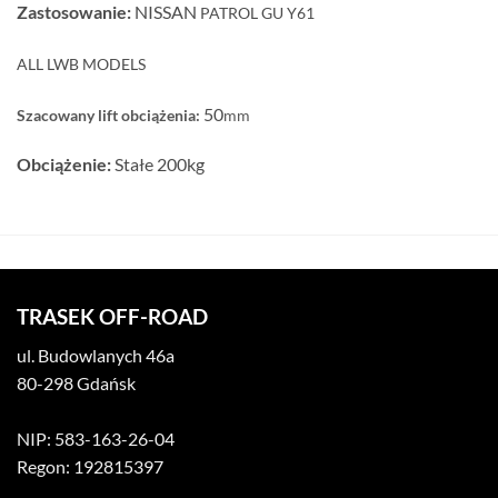
Zastosowanie:
NISSAN
PATROL GU Y61
ALL LWB MODELS
50
Szacowany lift obciążenia:
mm
Obciążenie:
Stałe 200kg
TRASEK OFF-ROAD
ul. Budowlanych 46a
80-298 Gdańsk
NIP: 583-163-26-04
Regon: 192815397