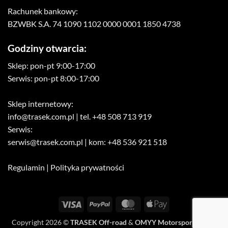
Rachunek bankowy:
BZWBK S.A. 74 1090 1102 0000 0001 1850 4738
Godziny otwarcia:
Sklep: pon-pt 9:00-17:00
Serwis: pon-pt 8:00-17:00
Sklep internetowy:
info@trasek.com.pl
| tel. +48 508 713 919
Serwis:
serwis@trasek.com.pl
| kom: +48 536 921 518
Regulamin
|
Polityka prywatności
Visa
PayPal
MasterCard
Apple
Pay
Copyright 2026 ©
TRASEK Off-road
&
OMYY Motorsport Media